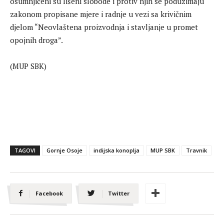
osumnjičeni su lišeni slobode i protiv njih se poduzimaju
zakonom propisane mjere i radnje u vezi sa krivičnim
djelom “Neovlaštena proizvodnja i stavljanje u promet
opojnih droga”.
(MUP SBK)
TAGOVI
Gornje Osoje
indijska konoplja
MUP SBK
Travnik
Facebook
Twitter