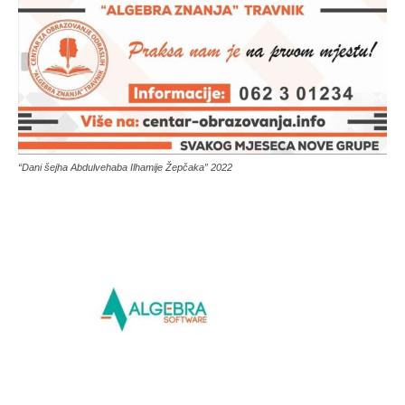
“Dani šejha Abdulvehaba Ilhamije Žepčaka” 2022