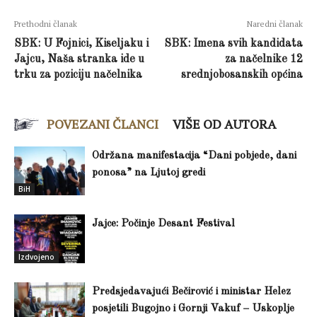
Prethodni članak
Naredni članak
SBK: U Fojnici, Kiseljaku i
SBK: Imena svih kandidata
Jajcu, Naša stranka ide u
za načelnike 12
trku za poziciju načelnika
srednjobosanskih općina
POVEZANI ČLANCI
VIŠE OD AUTORA
Održana manifestacija “Dani pobjede, dani
ponosa” na Ljutoj gredi
BiH
Jajce: Počinje Desant Festival
Izdvojeno
Predsjedavajući Bečirović i ministar Helez
posjetili Bugojno i Gornji Vakuf – Uskoplje