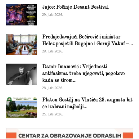
Jajce: Počinje Desant Festival
29. Jula 2026.
Predsjedavajući Bečirović i ministar
Helez posjetili Bugojno i Gornji Vakuf –...
28. Jula 2026.
Damir Imamović : Vrijednosti
antifašizma treba njegovati, pogotovo
kada se širom...
28. Jula 2026.
Platou Gostilj na Vlašiću 23. augusta bit
će izabrani najbolji...
25. Jula 2026.