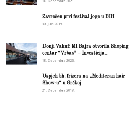
16. Decembra 2021.
Zavrešen prvi festival joge u BIH
30. Jula 2019.
Donji Vakuf: MI Bajra otvorila Shoping
centar “Vrbas” – Investicija...
18. Decembra 2025.
Uspjeh bh. frizera na „Mediteran hair
Show-u“ u Grčkoj
21. Decembra 2018.