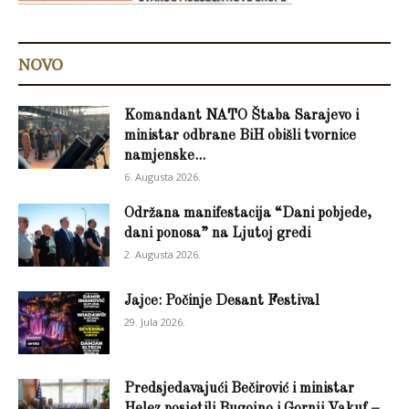
NOVO
Komandant NATO Štaba Sarajevo i
ministar odbrane BiH obišli tvornice
namjenske...
6. Augusta 2026.
Održana manifestacija “Dani pobjede,
dani ponosa” na Ljutoj gredi
2. Augusta 2026.
Jajce: Počinje Desant Festival
29. Jula 2026.
Predsjedavajući Bečirović i ministar
Helez posjetili Bugojno i Gornji Vakuf –...