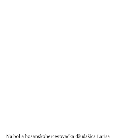
Najbolja bosanskohercegovačka džudašica Larisa