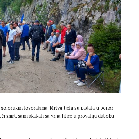
i golorukim logorašima. Mrtva tjela su padala u ponor
eći smrt, sami skakali sa vrha litice u provaliju duboku