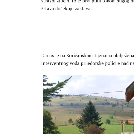
strašni zločin. To je prvi puta tokom dugog 
žrtava dočekuje zastava.
Danas je na Korićanskim stijenama obilježena 
Interventnog voda prijedorske policije nad nes