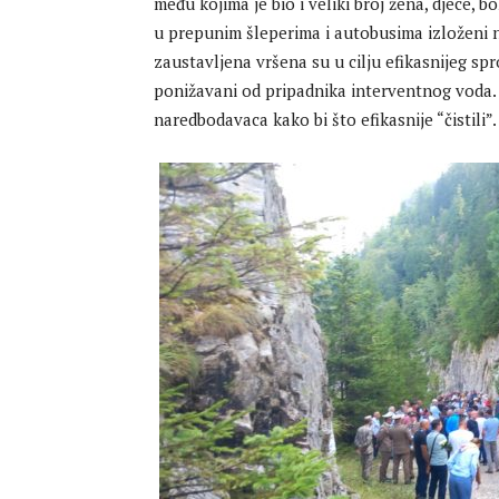
među kojima je bio i veliki broj žena, djece, b
u prepunim šleperima i autobusima izloženi 
zaustavljena vršena su u cilju efikasnijeg spro
ponižavani od pripadnika interventnog voda. P
naredbodavaca kako bi što efikasnije “čistili”.