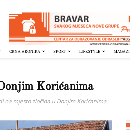
CRNA HRONIKA
SPORT
LIFESTYLE
MAGAZ
 Donjim Korićanima
di na mjesto zločina u Donjim Korićanima.