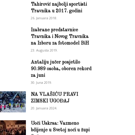
Tahirović najbolji sportisti
Travnika u 2017. godini
26. Januara 2018.
Izabrane predstavnice
Travnika i Novog Travnika
na Izboru za fotomodel BiH
23. Augusta 2019.
Antaliju jučer posjetilo
90.989 osoba, oboren rekord
za juni
30. Juna 2019.
NA VLAŠIĆU PRAVI
ZIMSKI UGOĐAJ
20. Januara 2024.
Uoči Uskrsa: Vazmeno
bdijenje u Svetoj noći u župi