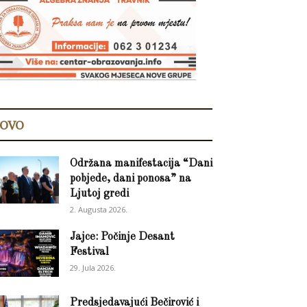
OVO
Održana manifestacija “Dani
pobjede, dani ponosa” na
Ljutoj gredi
2. Augusta 2026.
Jajce: Počinje Desant
Festival
29. Jula 2026.
Predsjedavajući Bečirović i