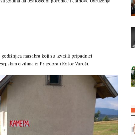
niza godina da ožalošćeni porodice i članove Udruženja
godišnjica masakra koji su izvršili pripadnici
rpskim civilima iz Prijedora i Kotor Varoši.