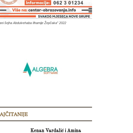
ani šejha Abdulvehaba Ilhamije Žepčaka” 2022
AJČITANIJE
Kenan Vardalić i Amina