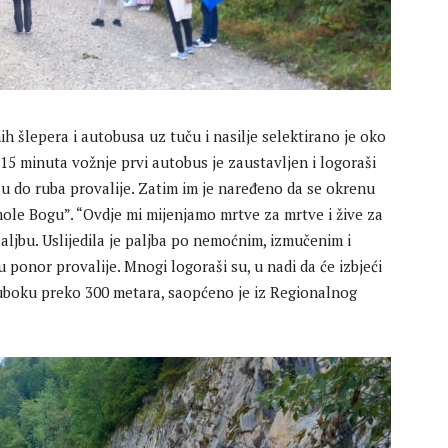
nih šlepera i autobusa uz tuču i nasilje selektirano je oko
5 minuta vožnje prvi autobus je zaustavljen i logoraši
su do ruba provalije. Zatim im je naređeno da se okrenu
mole Bogu”. “Ovdje mi mijenjamo mrtve za mrtve i žive za
aljbu. Uslijedila je paljba po nemoćnim, izmučenim i
 ponor provalije. Mnogi logoraši su, u nadi da će izbjeći
 duboku preko 300 metara, saopćeno je iz Regionalnog