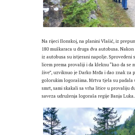
Na rijeci Ilonskoj, na planini Vlašić, iz prepu
180 muškaraca u druga dva autobusa. Nakon 1
iz autobusa su istjerani napolje. Sprovedeni 
licem prema provaliji i da kleknu “kao da se 
žive”, uzviknuo je Darko Mrđa i dao znak za p
golorukim logorašima. Mrtva tjela su padala u
smrt, sami skakali sa vrha litice u provaliju
saveza udruženja logoraša regije Banja Luka.