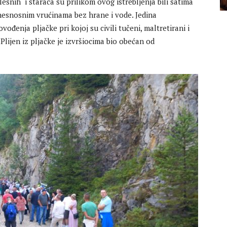
olesnih i staraca su prilikom ovog istrebljenja bili satima
nesnosnim vrućinama bez hrane i vode. Jedina
vođenja pljačke pri kojoj su civili tučeni, maltretirani i
lijen iz pljačke je izvršiocima bio obećan od