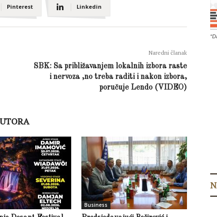
Pinterest
Linkedin
“D
Naredni članak
SBK: Sa približavanjem lokalnih izbora raste
i nervoza ,no treba raditi i nakon izbora,
poručuje Lendo (VIDEO)
AUTORA
N
Business