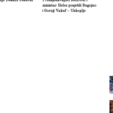
inje Desant Festival
Predsjedavajući Bečirović i
ministar Helez posjetili Bugojno
i Gornji Vakuf – Uskoplje