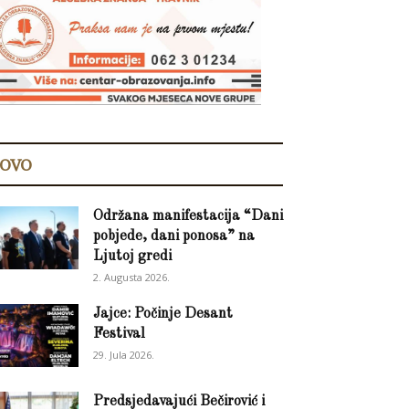
OVO
Održana manifestacija “Dani
pobjede, dani ponosa” na
Ljutoj gredi
2. Augusta 2026.
Jajce: Počinje Desant
Festival
29. Jula 2026.
Predsjedavajući Bečirović i