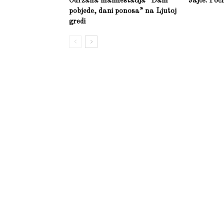
Održana manifestacija “Dani
Jajce: Poč
pobjede, dani ponosa” na Ljutoj
gredi