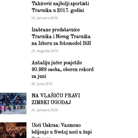
Tahirović najbolji sportisti
Travnika u 2017. godini
26. Januara 2018.
Izabrane predstavnice
Travnika i Novog Travnika
na Izboru za fotomodel BiH
23. Augusta 2019.
Antaliju jučer posjetilo
90.989 osoba, oboren rekord
za juni
30. Juna 2019.
NA VLAŠIĆU PRAVI
ZIMSKI UGOĐAJ
20. Januara 2024.
Uoči Uskrsa: Vazmeno
bdijenje u Svetoj noći u župi