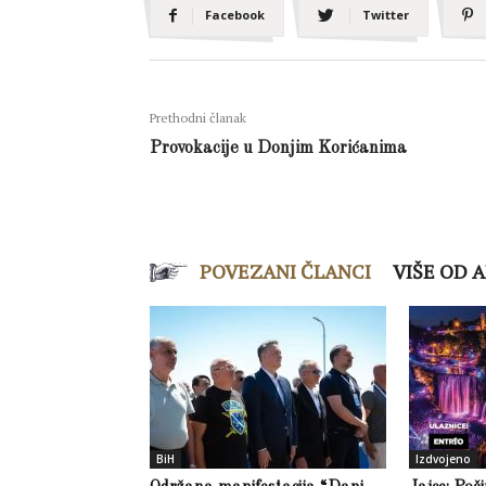
Facebook
Twitter
Prethodni članak
Provokacije u Donjim Korićanima
POVEZANI ČLANCI
VIŠE OD 
BiH
Izdvojeno