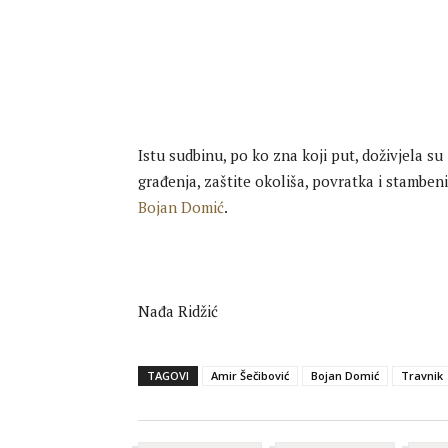
Istu sudbinu, po ko zna koji put, doživjela su
građenja, zaštite okoliša, povratka i stamben
Bojan Domić
.
Nađa Ridžić
TAGOVI
Amir Šečibović
Bojan Domić
Travnik