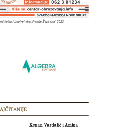
ani šejha Abdulvehaba Ilhamije Žepčaka” 2022
AJČITANIJE
Kenan Vardalić i Amina