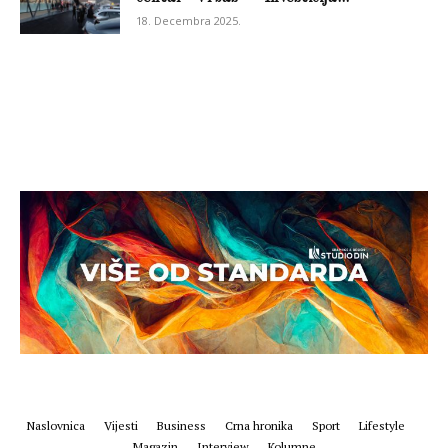
18. Decembra 2025.
Naslovnica
Vijesti
Business
Crna hronika
Sport
Lifestyle
Magazin
Interview
Kolumne