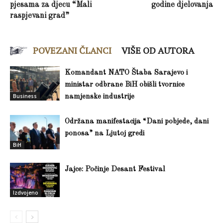
pjesama za djecu “Mali
godine djelovanja
raspjevani grad”
POVEZANI ČLANCI
VIŠE OD AUTORA
Komandant NATO Štaba Sarajevo i
ministar odbrane BiH obišli tvornice
Business
namjenske industrije
Održana manifestacija “Dani pobjede, dani
ponosa” na Ljutoj gredi
BiH
Jajce: Počinje Desant Festival
Izdvojeno