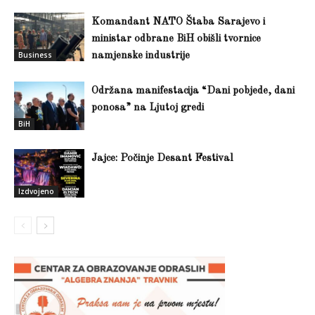
Komandant NATO Štaba Sarajevo i
ministar odbrane BiH obišli tvornice
Business
namjenske industrije
Održana manifestacija “Dani pobjede, dani
ponosa” na Ljutoj gredi
BiH
Jajce: Počinje Desant Festival
Izdvojeno