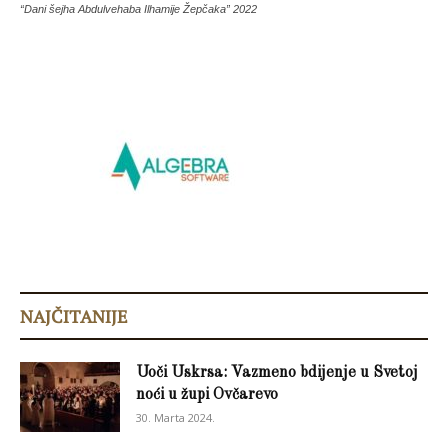
“Dani šejha Abdulvehaba Ilhamije Žepčaka” 2022
NAJČITANIJE
Uoči Uskrsa: Vazmeno bdijenje u Svetoj
noći u župi Ovčarevo
30. Marta 2024.