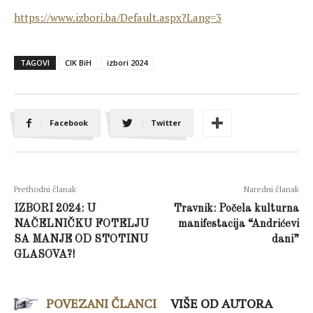
https://www.izbori.ba/Default.aspx?Lang=3
TAGOVI
CIK BiH
izbori 2024
Facebook
Twitter
Prethodni članak
Naredni članak
IZBORI 2024: U
Travnik: Počela kulturna
NAČELNIČKU FOTELJU
manifestacija “Andrićevi
SA MANJE OD STOTINU
dani”
GLASOVA?!
POVEZANI ČLANCI
VIŠE OD AUTORA