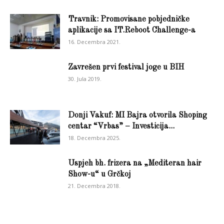
Travnik: Promovisane pobjedničke
aplikacije sa IT.Reboot Challenge-a
16. Decembra 2021.
Zavrešen prvi festival joge u BIH
30. Jula 2019.
Donji Vakuf: MI Bajra otvorila Shoping
centar “Vrbas” – Investicija...
18. Decembra 2025.
Uspjeh bh. frizera na „Mediteran hair
Show-u“ u Grčkoj
21. Decembra 2018.