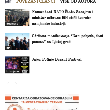
POVEZANI ČLANCI
VIŠE OD AUTORA
Komandant NATO Štaba Sarajevo i
ministar odbrane BiH obišli tvornice
Business
namjenske industrije
Održana manifestacija “Dani pobjede, dani
ponosa” na Ljutoj gredi
BiH
Jajce: Počinje Desant Festival
Izdvojeno