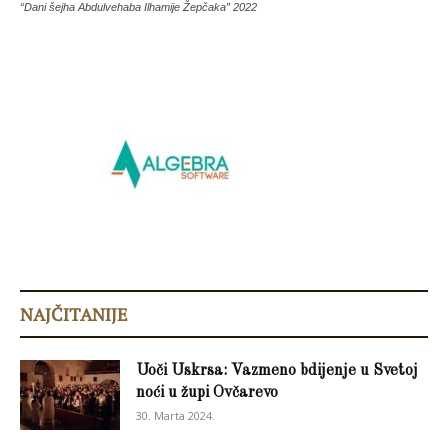
“Dani šejha Abdulvehaba Ilhamije Žepčaka” 2022
NAJČITANIJE
Uoči Uskrsa: Vazmeno bdijenje u Svetoj
noći u župi Ovčarevo
30. Marta 2024.