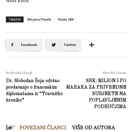
Nađa Ridžić
TAGOVI
Mirjana Plavčić
Vlada SBK
Facebook
Twitter
Prethodni članak
Naredni članak
Dr. Slobodan Šoja održao
SBK: MILION I PO
predavanje o francuskim
MARAKA ZA PRIVREDNE
diplomatama iz “Travničke
SUBJEKTE NA
hronike”
POPLAVLJENIM
PODRUČJIMA
POVEZANI ČLANCI
VIŠE OD AUTORA