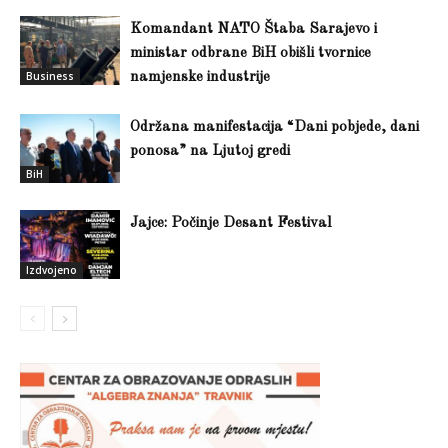
Komandant NATO Štaba Sarajevo i
ministar odbrane BiH obišli tvornice
Business
namjenske industrije
Održana manifestacija “Dani pobjede, dani
ponosa” na Ljutoj gredi
BiH
Jajce: Počinje Desant Festival
Izdvojeno