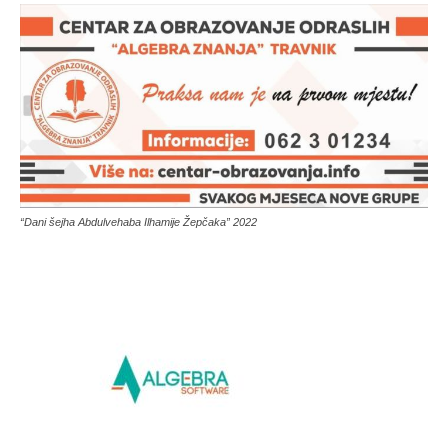
“Dani šejha Abdulvehaba Ilhamije Žepčaka” 2022