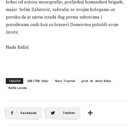
Jedan od autora monografije, posljednji komandant brigade,
major Selim Zahirović, zahvalio se svojim kolegama uz
poruku da je njena izrada dug prema saborcima i
porodicama onih koji su braneći Domovinu položili svoje
živote.
Nađa Ridžić
TAGOVI
308./708. Sbbr
Novi Travnik
prof. dr. Amir Kliko
Refik Lendo
Facebook
Twitter