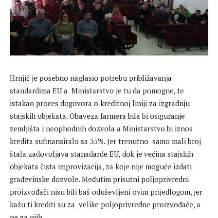
Hrnjić je posebno naglasio potrebu približavanja
standardima EU a Ministarstvo je tu da pomogne, te
istakao proces dogovora o kreditnoj liniji za izgradnju
stajskih objekata. Obaveza farmera bila bi osiguranje
zemljišta i neophodnih dozvola a Ministarstvo bi iznos
kredita sufinansiralo sa 35%. Jer trenutno samo mali broj
štala zadovoljava stanadarde EU, dok je većina stajskih
objekata čista improvizacija, za koje nije moguće izdati
građevinske dozvole. Međutim prisutni poljoprivredni
proizvođači nisu bili baš oduševljeni ovim prijedlogom, jer
kažu ti krediti su za velike poljoprivredne proizvođače, a
ne za njih.