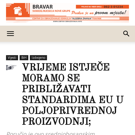
Vijesti
BiH
Izdvojeno
VRIJEME ISTJEČE
MORAMO SE
PRIBLIŽAVATI
STANDARDIMA EU U
POLJOPRIVREDNOJ
PROIZVODNJI;
Poručio je ovo srednjobosanskim