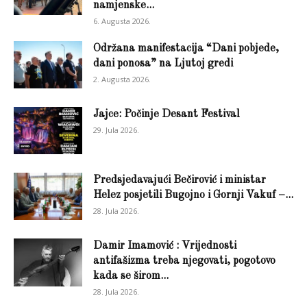
namjenske...
6. Augusta 2026.
Održana manifestacija “Dani pobjede,
dani ponosa” na Ljutoj gredi
2. Augusta 2026.
Jajce: Počinje Desant Festival
29. Jula 2026.
Predsjedavajući Bečirović i ministar
Helez posjetili Bugojno i Gornji Vakuf –...
28. Jula 2026.
Damir Imamović : Vrijednosti
antifašizma treba njegovati, pogotovo
kada se širom...
28. Jula 2026.