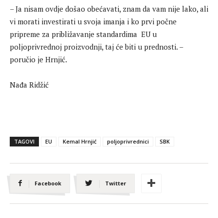
– Ja nisam ovdje došao obećavati, znam da vam nije lako, ali
vi morati investirati u svoja imanja i ko prvi počne
pripreme za približavanje standardima EU u
poljoprivrednoj proizvodnji, taj će biti u prednosti. –
poručio je Hrnjić.
Nađa Ridžić
TAGOVI
EU
Kemal Hrnjić
poljoprivrednici
SBK
Facebook
Twitter