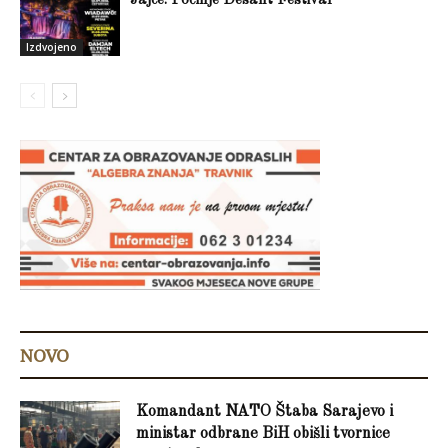
Jajce: Počinje Desant Festival
Izdvojeno
NOVO
Komandant NATO Štaba Sarajevo i
ministar odbrane BiH obišli tvornice