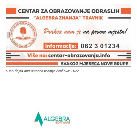
“Dani šejha Abdulvehaba Ilhamije Žepčaka” 2022