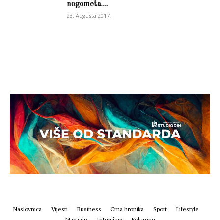
nogometa...
23. Augusta 2017.
Naslovnica
Vijesti
Business
Crna hronika
Sport
Lifestyle
Magazin
Interview
Kolumne