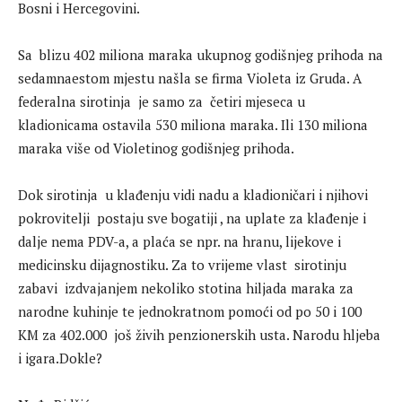
Bosni i Hercegovini.
Sa blizu 402 miliona maraka ukupnog godišnjeg prihoda na
sedamnaestom mjestu našla se firma Violeta iz Gruda. A
federalna sirotinja je samo za četiri mjeseca u
kladionicama ostavila 530 miliona maraka. Ili 130 miliona
maraka više od Violetinog godišnjeg prihoda.
Dok sirotinja u klađenju vidi nadu a kladioničari i njihovi
pokrovitelji postaju sve bogatiji , na uplate za klađenje i
dalje nema PDV-a, a plaća se npr. na hranu, lijekove i
medicinsku dijagnostiku. Za to vrijeme vlast sirotinju
zabavi izdvajanjem nekoliko stotina hiljada maraka za
narodne kuhinje te jednokratnom pomoći od po 50 i 100
KM za 402.000 još živih penzionerskih usta. Narodu hljeba
i igara.Dokle?