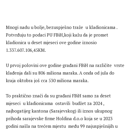
Mnogi nadu u bolje, bezuspješno traže u kladionicama .
Potvrđuju to podaci PU FBiH,koji kažu da je promet
kladionica u deset mjeseci ove godine iznosio
1.337.607.106,45KM.
U prvoj polovini ove godine građani FBiH na različite vrste
klađenja dali su 806 miliona maraka. A onda od jula do
kraja oktobra još cca 530 miliona maraka.
To praktično znači da su građani FBiH samo za deset
mjeseci u kladionicama ostavili budžet za 2024 ,
najbogatijeg kantona (Sarajevskog) ili iznos ukupnog
prihoda sarajevske firme Holdina d.o.o koja se u 2023
godini našla na trećem mjestu među 99 najuspješnijih u