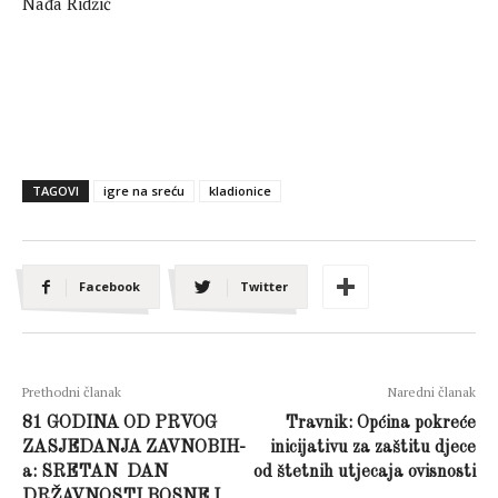
Nađa Ridžić
TAGOVI
igre na sreću
kladionice
Facebook
Twitter
Prethodni članak
Naredni članak
81 GODINA OD PRVOG
Travnik: Općina pokreće
ZASJEDANJA ZAVNOBIH-
inicijativu za zaštitu djece
a: SRETAN DAN
od štetnih utjecaja ovisnosti
DRŽAVNOSTI BOSNE I