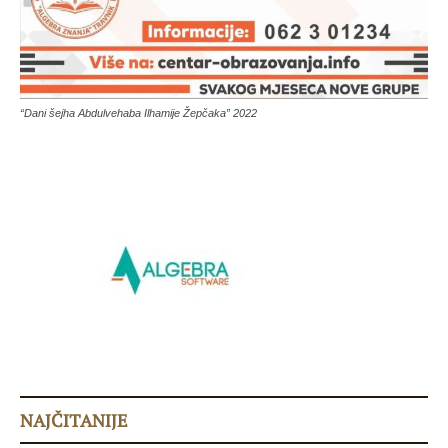
“Dani šejha Abdulvehaba Ilhamije Žepčaka” 2022
NAJČITANIJE