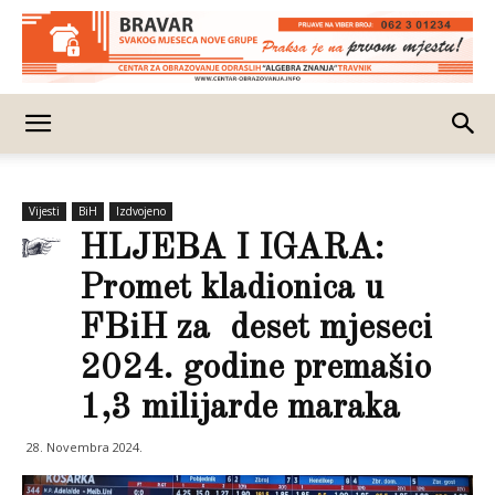
Vijesti
BiH
Izdvojeno
HLJEBA I IGARA:
Promet kladionica u
FBiH za deset mjeseci
2024. godine premašio
1,3 milijarde maraka
28. Novembra 2024.