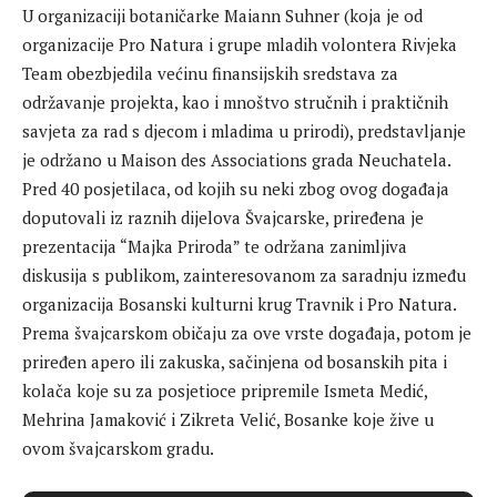
U organizaciji botaničarke Maiann Suhner (koja je od
organizacije Pro Natura i grupe mladih volontera Rivjeka
Team obezbjedila većinu finansijskih sredstava za
održavanje projekta, kao i mnoštvo stručnih i praktičnih
savjeta za rad s djecom i mladima u prirodi), predstavljanje
je održano u Maison des Associations grada Neuchatela.
Pred 40 posjetilaca, od kojih su neki zbog ovog događaja
doputovali iz raznih dijelova Švajcarske, priređena je
prezentacija “Majka Priroda” te održana zanimljiva
diskusija s publikom, zainteresovanom za saradnju između
organizacija Bosanski kulturni krug Travnik i Pro Natura.
Prema švajcarskom običaju za ove vrste događaja, potom je
priređen apero ili zakuska, sačinjena od bosanskih pita i
kolača koje su za posjetioce pripremile Ismeta Medić,
Mehrina Jamaković i Zikreta Velić, Bosanke koje žive u
ovom švajcarskom gradu.