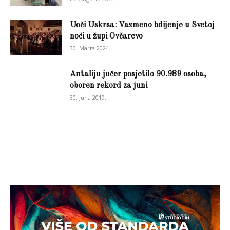
Uoči Uskrsa: Vazmeno bdijenje u Svetoj
noći u župi Ovčarevo
30. Marta 2024.
Antaliju jučer posjetilo 90.989 osoba,
oboren rekord za juni
30. Juna 2019.