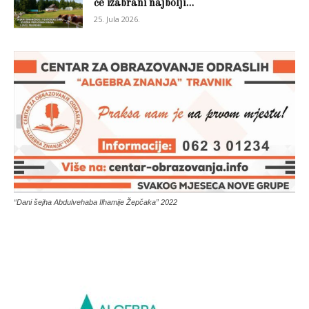
će izabrani najbolji...
25. Jula 2026.
“Dani šejha Abdulvehaba Ilhamije Žepčaka” 2022