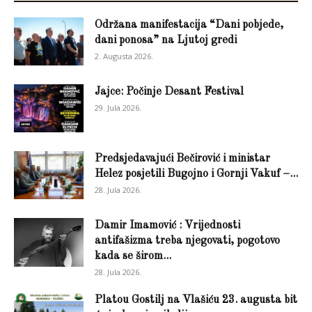
Održana manifestacija “Dani pobjede,
dani ponosa” na Ljutoj gredi
2. Augusta 2026.
Jajce: Počinje Desant Festival
29. Jula 2026.
Predsjedavajući Bečirović i ministar
Helez posjetili Bugojno i Gornji Vakuf –...
28. Jula 2026.
Damir Imamović : Vrijednosti
antifašizma treba njegovati, pogotovo
kada se širom...
28. Jula 2026.
Platou Gostilj na Vlašiću 23. augusta bit