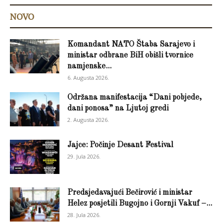
NOVO
Komandant NATO Štaba Sarajevo i
ministar odbrane BiH obišli tvornice
namjenske...
6. Augusta 2026.
Održana manifestacija “Dani pobjede,
dani ponosa” na Ljutoj gredi
2. Augusta 2026.
Jajce: Počinje Desant Festival
29. Jula 2026.
Predsjedavajući Bečirović i ministar
Helez posjetili Bugojno i Gornji Vakuf –...
28. Jula 2026.