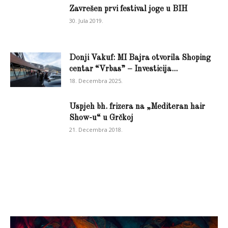
Zavrešen prvi festival joge u BIH
30. Jula 2019.
Donji Vakuf: MI Bajra otvorila Shoping
centar “Vrbas” – Investicija...
18. Decembra 2025.
Uspjeh bh. frizera na „Mediteran hair
Show-u“ u Grčkoj
21. Decembra 2018.