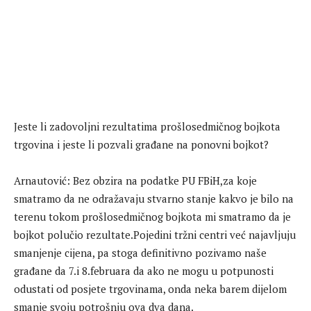
Jeste li zadovoljni rezultatima prošlosedmičnog bojkota
trgovina i jeste li pozvali građane na ponovni bojkot?
Arnautović: Bez obzira na podatke PU FBiH,za koje
smatramo da ne odražavaju stvarno stanje kakvo je bilo na
terenu tokom prošlosedmičnog bojkota mi smatramo da je
bojkot polučio rezultate.Pojedini tržni centri već najavljuju
smanjenje cijena, pa stoga definitivno pozivamo naše
građane da 7.i 8.februara da ako ne mogu u potpunosti
odustati od posjete trgovinama, onda neka barem dijelom
smanje svoju potrošnju ova dva dana.