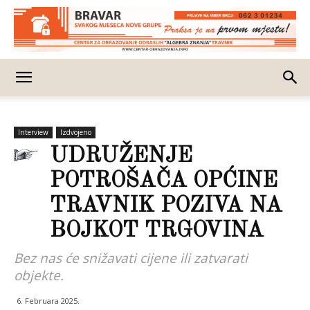
Interview
Izdvojeno
UDRUŽENJE
POTROŠAČA OPĆINE
TRAVNIK POZIVA NA
BOJKOT TRGOVINA
Bez nas će snižavati cijene ili zatvarati
objekte.
6. Februara 2025.