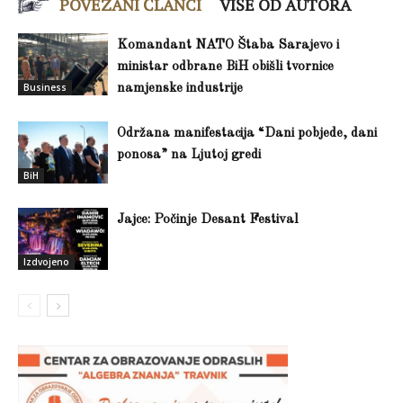
POVEZANI ČLANCI
VIŠE OD AUTORA
Komandant NATO Štaba Sarajevo i
ministar odbrane BiH obišli tvornice
Business
namjenske industrije
Održana manifestacija “Dani pobjede, dani
ponosa” na Ljutoj gredi
BiH
Jajce: Počinje Desant Festival
Izdvojeno