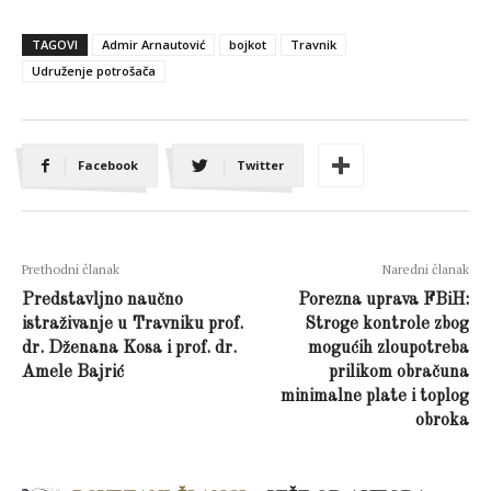
TAGOVI
Admir Arnautović
bojkot
Travnik
Udruženje potrošača
Facebook
Twitter
Prethodni članak
Naredni članak
Predstavljno naučno
Porezna uprava FBiH:
istraživanje u Travniku prof.
Stroge kontrole zbog
dr. Dženana Kosa i prof. dr.
mogućih zloupotreba
Amele Bajrić
prilikom obračuna
minimalne plate i toplog
obroka