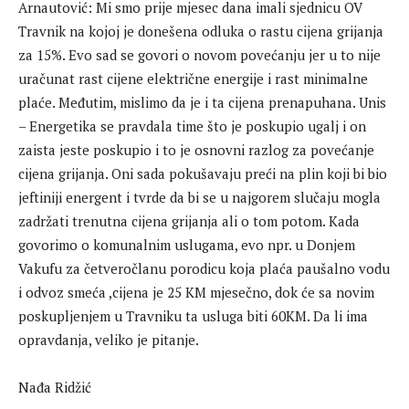
Arnautović: Mi smo prije mjesec dana imali sjednicu OV
Travnik na kojoj je donešena odluka o rastu cijena grijanja
za 15%. Evo sad se govori o novom povećanju jer u to nije
uračunat rast cijene električne energije i rast minimalne
plaće. Međutim, mislimo da je i ta cijena prenapuhana. Unis
– Energetika se pravdala time što je poskupio ugalj i on
zaista jeste poskupio i to je osnovni razlog za povećanje
cijena grijanja. Oni sada pokušavaju preći na plin koji bi bio
jeftiniji energent i tvrde da bi se u najgorem slučaju mogla
zadržati trenutna cijena grijanja ali o tom potom. Kada
govorimo o komunalnim uslugama, evo npr. u Donjem
Vakufu za četveročlanu porodicu koja plaća paušalno vodu
i odvoz smeća ,cijena je 25 KM mjesečno, dok će sa novim
poskupljenjem u Travniku ta usluga biti 60KM. Da li ima
opravdanja, veliko je pitanje.
Nađa Ridžić