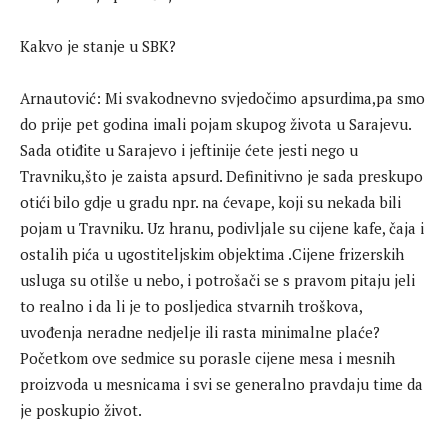
Kakvo je stanje u SBK?
Arnautović: Mi svakodnevno svjedočimo apsurdima,pa smo
do prije pet godina imali pojam skupog života u Sarajevu.
Sada otiđite u Sarajevo i jeftinije ćete jesti nego u
Travniku,što je zaista apsurd. Definitivno je sada preskupo
otići bilo gdje u gradu npr. na ćevape, koji su nekada bili
pojam u Travniku. Uz hranu, podivljale su cijene kafe, čaja i
ostalih pića u ugostiteljskim objektima .Cijene frizerskih
usluga su otilše u nebo, i potrošači se s pravom pitaju jeli
to realno i da li je to posljedica stvarnih troškova,
uvođenja neradne nedjelje ili rasta minimalne plaće?
Početkom ove sedmice su porasle cijene mesa i mesnih
proizvoda u mesnicama i svi se generalno pravdaju time da
je poskupio život.