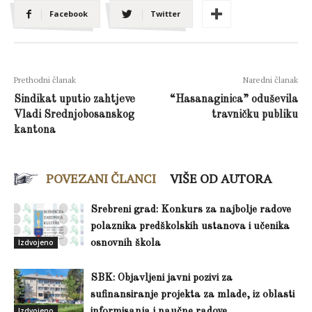
Facebook
Twitter
Prethodni članak
Naredni članak
Sindikat uputio zahtjeve
“Hasanaginica” oduševila
Vladi Srednjobosanskog
travničku publiku
kantona
POVEZANI ČLANCI
VIŠE OD AUTORA
Srebreni grad: Konkurs za najbolje radove
polaznika predškolskih ustanova i učenika
Izdvojeno
osnovnih škola
SBK: Objavljeni javni pozivi za
sufinansiranje projekta za mlade, iz oblasti
Izdvojeno
informisanja i naučne radove