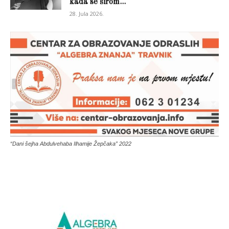
kada se širom...
28. Jula 2026.
“Dani šejha Abdulvehaba Ilhamije Žepčaka” 2022