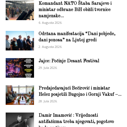
Komandant NATO Štaba Sarajevo i
ministar odbrane BiH obišli tvornice
namjenske...
6. Augusta 2026.
Održana manifestacija “Dani pobjede,
dani ponosa” na Ljutoj gredi
2. Augusta 2026.
Jajce: Počinje Desant Festival
29. Jula 2026.
Predsjedavajući Bečirović i ministar
Helez posjetili Bugojno i Gornji Vakuf –...
28. Jula 2026.
Damir Imamović : Vrijednosti
antifašizma treba njegovati, pogotovo