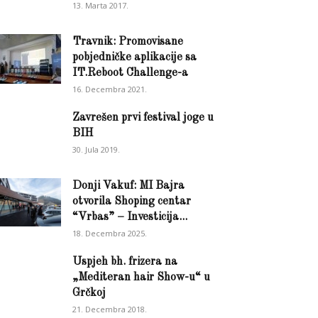
13. Marta 2017.
Travnik: Promovisane
pobjedničke aplikacije sa
IT.Reboot Challenge-a
16. Decembra 2021.
Zavrešen prvi festival joge u
BIH
30. Jula 2019.
Donji Vakuf: MI Bajra
otvorila Shoping centar
“Vrbas” – Investicija...
18. Decembra 2025.
Uspjeh bh. frizera na
„Mediteran hair Show-u“ u
Grčkoj
21. Decembra 2018.