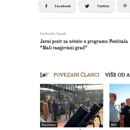
Facebook
Twitter
Prethodni članak
Javni poziv za učešće u programu Festivala
“Mali raspjevani grad”
POVEZANI ČLANCI
VIŠE OD 
Business
BiH