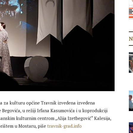
N
a za kulturu općine Travnik izvedena izvedena
Begovića, u režiji Irfana Kasumovića i u koprodukciji
nskim kulturnim centrom „Alija Izetbegović“ Kalesija,
rištem u Mostaru, piše
travnik-grad.info