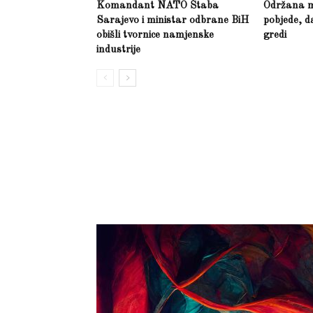
Komandant NATO Štaba
Održana m
Sarajevo i ministar odbrane BiH
pobjede, d
obišli tvornice namjenske
gredi
industrije