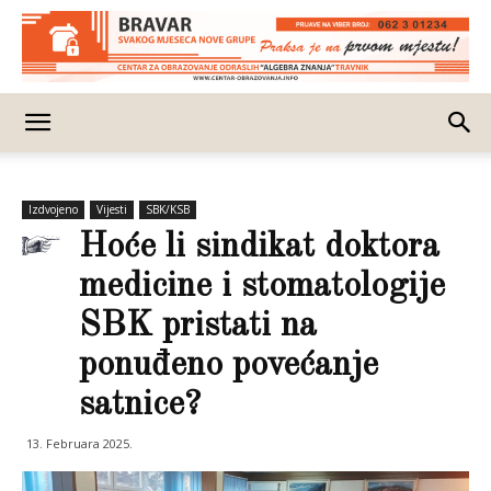
Izdvojeno
Vijesti
SBK/KSB
Hoće li sindikat doktora
medicine i stomatologije
SBK pristati na
ponuđeno povećanje
satnice?
13. Februara 2025.