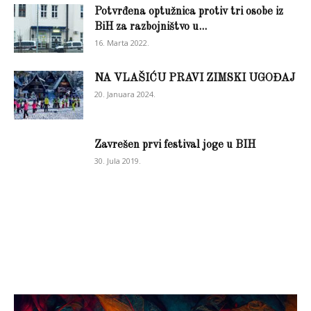
Potvrđena optužnica protiv tri osobe iz
BiH za razbojništvo u...
16. Marta 2022.
NA VLAŠIĆU PRAVI ZIMSKI UGOĐAJ
20. Januara 2024.
Zavrešen prvi festival joge u BIH
30. Jula 2019.