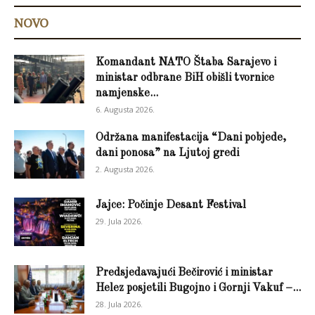
NOVO
Komandant NATO Štaba Sarajevo i
ministar odbrane BiH obišli tvornice
namjenske...
6. Augusta 2026.
Održana manifestacija “Dani pobjede,
dani ponosa” na Ljutoj gredi
2. Augusta 2026.
Jajce: Počinje Desant Festival
29. Jula 2026.
Predsjedavajući Bečirović i ministar
Helez posjetili Bugojno i Gornji Vakuf –...
28. Jula 2026.