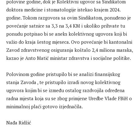
polovine godine, dok je Kolektivni ugovor sa Sindikatom
doktora medicine i stomatologije istekao krajem 2024.
godine. Tokom razgovora sa ovim Sindikatom, ponuđeno je
povećanje satnice sa 3,3 na 3,4 KM i ukoliko prihvate tu
ponudu potpisao bi se aneks kolektivnog ugovora koji bi
važio do kraja šestog mjeseca. Ovo povećanje bi kantonalni
Zavod zdravstvenog osiguranja koštalo 2,4 miliona maraka,
kazao je Anto Matić ministar zdravstva i socijalne politike.
Polovinom godine pristupilo bi se analizi finansijskog
stanja Zavoda , te pristupilo izradi novog kolektivnog
ugovora kojim bi se između ostalog razdvojila određena
radna mjesta koja su se zbog primjene Uredbe Vlade FBiH o
minimalnoj plaći gotovo izjednačila.
Nađa Ridžić