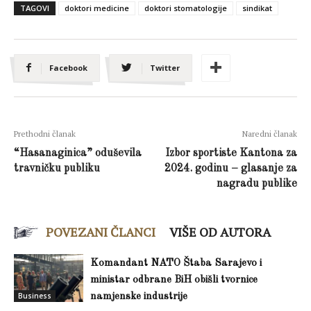
TAGOVI
doktori medicine
doktori stomatologije
sindikat
Facebook
Twitter
Prethodni članak
Naredni članak
“Hasanaginica” oduševila
Izbor sportiste Kantona za
travničku publiku
2024. godinu – glasanje za
nagradu publike
POVEZANI ČLANCI
VIŠE OD AUTORA
Komandant NATO Štaba Sarajevo i
ministar odbrane BiH obišli tvornice
Business
namjenske industrije