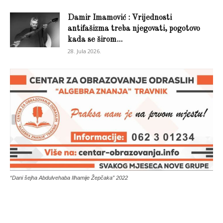
Damir Imamović : Vrijednosti
antifašizma treba njegovati, pogotovo
kada se širom...
28. Jula 2026.
“Dani šejha Abdulvehaba Ilhamije Žepčaka” 2022