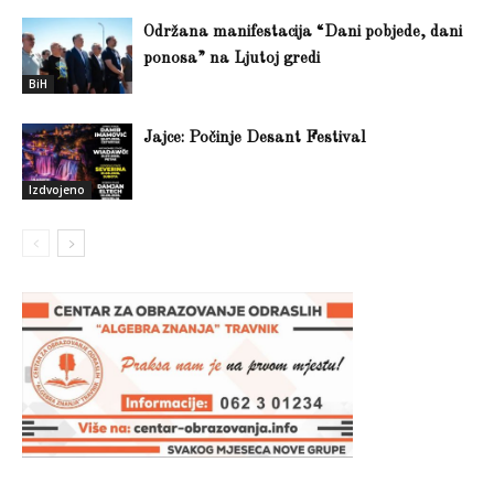
Održana manifestacija “Dani pobjede, dani
ponosa” na Ljutoj gredi
BiH
Jajce: Počinje Desant Festival
Izdvojeno