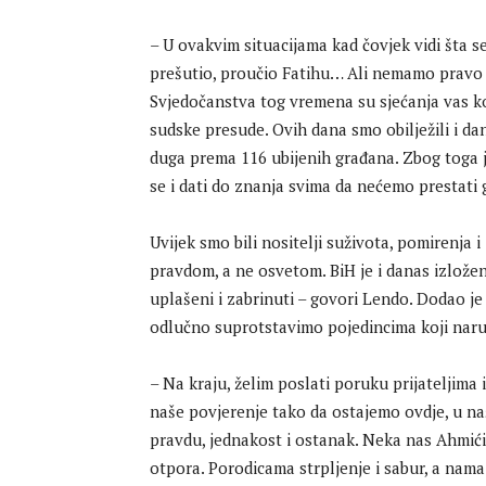
– U ovakvim situacijama kad čovjek vidi šta se 
prešutio, proučio Fatihu… Ali nemamo pravo
Svjedočanstva tog vremena su sjećanja vas koji
sudske presude. Ovih dana smo obilježili i d
duga prema 116 ubijenih građana. Zbog toga je
se i dati do znanja svima da nećemo prestati go
Uvijek smo bili nositelji suživota, pomirenja 
pravdom, a ne osvetom. BiH je i danas izložen
uplašeni i zabrinuti – govori Lendo. Dodao je
odlučno suprotstavimo pojedincima koji naruša
– Na kraju, želim poslati poruku prijateljima
naše povjerenje tako da ostajemo ovdje, u na
pravdu, jednakost i ostanak. Neka nas Ahmići
otpora. Porodicama strpljenje i sabur, a nam