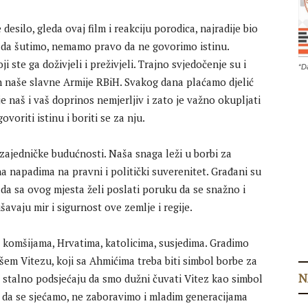
desilo, gleda ovaj film i reakciju porodica, najradije bio
 da šutimo, nemamo pravo da ne govorimo istinu.
 ste ga doživjeli i preživjeli. Trajno svjedočenje su i
“D
an naše slavne Armije RBiH. Svakog dana plaćamo djelić
 naš i vaš doprinos nemjerljiv i zato je važno okupljati
voriti istinu i boriti se za nju.
i zajedničke budućnosti. Naša snaga leži u borbi za
a napadima na pravni i politički suverenitet. Građani su
 da sa ovog mjesta želi poslati poruku da se snažno i
vaju mir i sigurnost ove zemlje i regije.
 i komšijama, Hrvatima, katolicima, susjedima. Gradimo
šem Vitezu, koji sa Ahmićima treba biti simbol borbe za
N
 stalno podsjećaju da smo dužni čuvati Vitez kao simbol
a da se sjećamo, ne zaboravimo i mladim generacijama