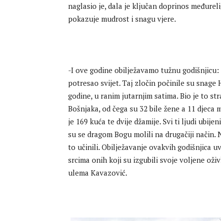
naglasio je, dala je ključan doprinos međurel
pokazuje mudrost i snagu vjere.
-I ove godine obilježavamo tužnu godišnjicu: 
potresao svijet. Taj zločin počinile su snage
godine, u ranim jutarnjim satima. Bio je to s
Bošnjaka, od čega su 32 bile žene a 11 djec
je 169 kuća te dvije džamije. Svi ti ljudi ubije
su se dragom Bogu molili na drugačiji način. 
to učinili. Obilježavanje ovakvih godišnjica uv
srcima onih koji su izgubili svoje voljene oživ
ulema Kavazović.