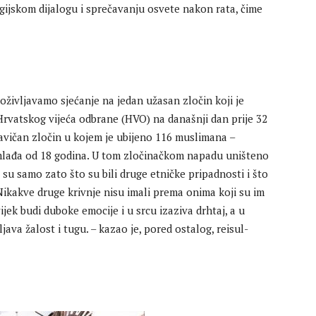
igijskom dijalogu i sprečavanju osvete nakon rata, čime
oživljavamo sjećanje na jedan užasan zločin koji je
 Hrvatskog vijeća odbrane (HVO) na današnji dan prije 32
travičan zločin u kojem je ubijeno 116 muslimana –
a mlađa od 18 godina. U tom zločinačkom napadu uništeno
ni su samo zato što su bili druge etničke pripadnosti i što
Nikakve druge krivnje nisu imali prema onima koji su im
ijek budi duboke emocije i u srcu izaziva drhtaj, a u
ljava žalost i tugu. – kazao je, pored ostalog, reisul-