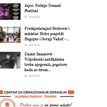
Jajce: Počinje Desant
Festival
29. Jula 2026.
Predsjedavajući Bečirović i
ministar Helez posjetili
Bugojno i Gornji Vakuf –...
28. Jula 2026.
Damir Imamović :
Vrijednosti antifašizma
treba njegovati, pogotovo
kada se širom...
28. Jula 2026.