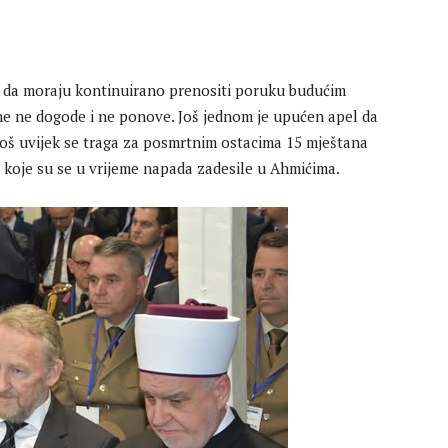
 da moraju kontinuirano prenositi poruku budućim
ome ne dogode i ne ponove. Još jednom je upućen apel da
još uvijek se traga za posmrtnim ostacima 15 mještana
a kojе su se u vrijeme napada zadesile u Ahmićima.