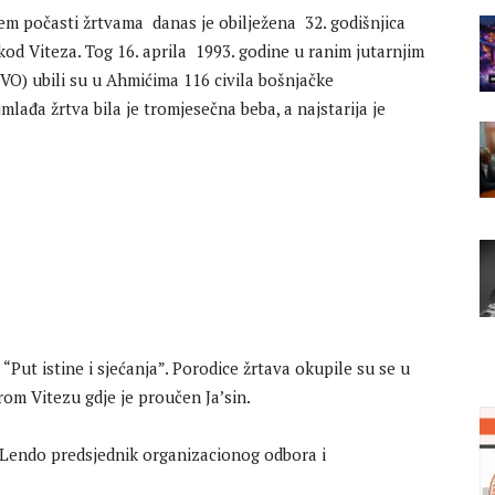
em počasti žrtvama danas je obilježena 32. godišnjica
kod Viteza. Tog 16. aprila 1993. godine u ranim jutarnjim
VO) ubili su u Ahmićima 116 civila bošnjačke
mlađa žrtva bila je tromjesečna beba, a najstarija je
Put istine i sjećanja”. Porodice žrtava okupile su se u
om Vitezu gdje je proučen Ja’sin.
 Lendo predsjednik organizacionog odbora i