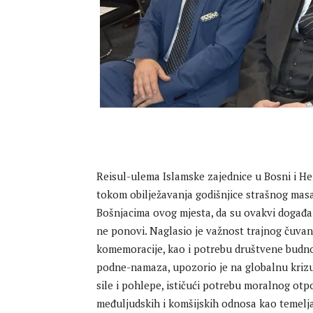
Reisul-ulema Islamske zajednice u Bosni i He
tokom obilježavanja godišnjice strašnog masa
Bošnjacima ovog mjesta, da su ovakvi događaji
ne ponovi. Naglasio je važnost trajnog čuvanj
komemoracije, kao i potrebu društvene budno
podne-namaza, upozorio je na globalnu krizu 
sile i pohlepe, ističući potrebu moralnog ot
međuljudskih i komšijskih odnosa kao temelja 