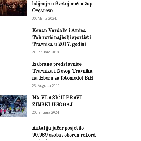
bdijenje u Svetoj noći u župi
Ovčarevo
30. Marta 2024.
Kenan Vardalić i Amina
Tahirović najbolji sportisti
Travnika u 2017. godini
26. Januara 2018.
Izabrane predstavnice
Travnika i Novog Travnika
na Izboru za fotomodel BiH
23. Augusta 2019.
NA VLAŠIĆU PRAVI
ZIMSKI UGOĐAJ
20. Januara 2024.
Antaliju jučer posjetilo
90.989 osoba, oboren rekord