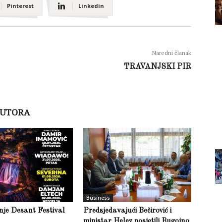
Pinterest
Linkedin
Naredni članak
TRAVANJSKI PIR
AUTORA
Business
inje Desant Festival
Predsjedavajući Bečirović i
ministar Helez posjetili Bugojno