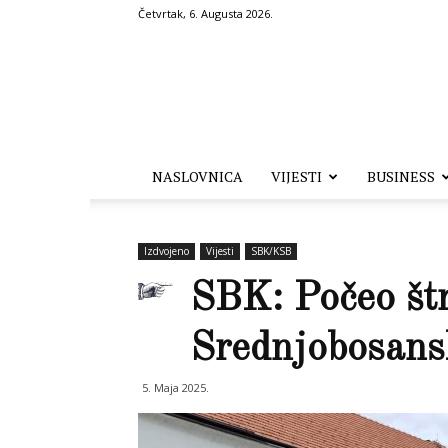
Četvrtak, 6. Augusta 2026.
Hronika.ba
NASLOVNICA
VIJESTI
BUSINESS
Izdvojeno
Vijesti
SBK/KSB
SBK: Počeo št
Srednjobosans
5. Maja 2025.