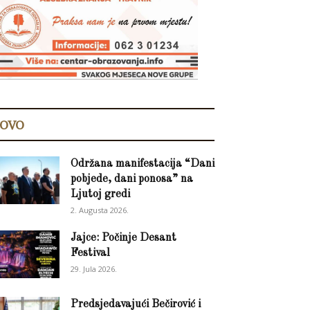
OVO
Održana manifestacija “Dani
pobjede, dani ponosa” na
Ljutoj gredi
2. Augusta 2026.
Jajce: Počinje Desant
Festival
29. Jula 2026.
Predsjedavajući Bečirović i