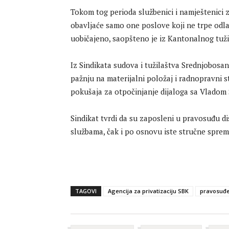
Tokom tog perioda službenici i namještenici
obavljaće samo one poslove koji ne trpe odl
uobičajeno, saopšteno je iz Kantonalnog tuž
Iz Sindikata sudova i tužilaštva Srednjobosan
pažnju na materijalni položaj i radnopravni 
pokušaja za otpočinjanje dijaloga sa Vladom 
Sindikat tvrdi da su zaposleni u pravosuđu d
službama, čak i po osnovu iste stručne sprem
TAGOVI
Agencija za privatizaciju SBK
pravosuđ