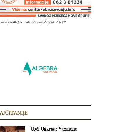
ani šejha Abdulvehaba Ilhamije Žepčaka” 2022
AJČITANIJE
Uoči Uskrsa: Vazmeno