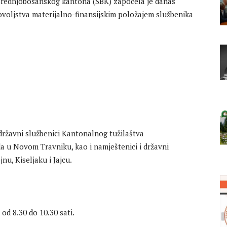
a Srednjobosanskog kantona (SBK) započela je danas
voljstva materijalno-finansijskim položajem službenika
 državni službenici Kantonalnog tužilaštva
 u Novom Travniku, kao i namještenici i državni
nu, Kiseljaku i Jajcu.
 od 8.30 do 10.30 sati.