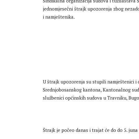
Sindikalna organizacija sudova i tužilaštav
jednomjesečni štrajk upozorenja zbog nezado
i namještenika.
U štrajk upozorenja su stupili namještenici i
Srednjobosanskog kantona, Kantonalnog suda
službenici općinskih sudova u Travniku, Bugoj
Štrajk je počeo danas i trajat će do do 5. juna