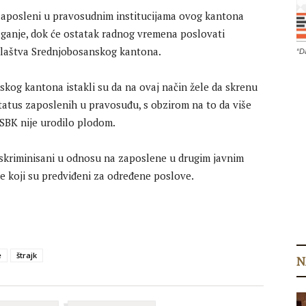
 zaposleni u pravosudnim institucijama ovog kantona
aganje, dok će ostatak radnog vremena poslovati
ilaštva Srednjobosanskog kantona.
“D
skog kantona istakli su da na ovaj način žele da skrenu
status zaposlenih u pravosuđu, s obzirom na to da više
SBK nije urodilo plodom.
iskriminisani u odnosu na zaposlene u drugim javnim
e koji su predviđeni za određene poslove.
e
štrajk
N