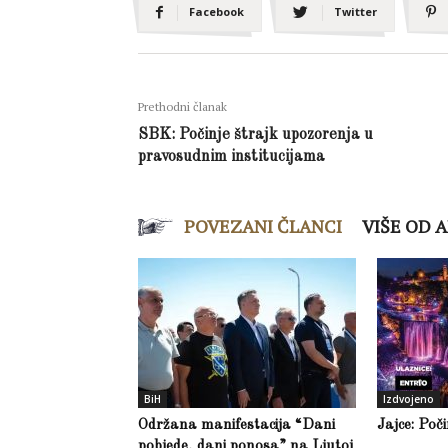
Facebook
Twitter
Prethodni članak
SBK: Počinje štrajk upozorenja u
pravosudnim institucijama
POVEZANI ČLANCI
VIŠE OD 
BiH
Izdvojeno
Održana manifestacija “Dani
Jajce: Poč
pobjede, dani ponosa” na Ljutoj