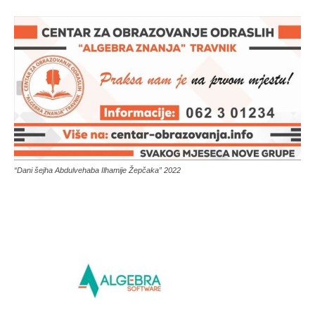
“Dani šejha Abdulvehaba Ilhamije Žepčaka” 2022