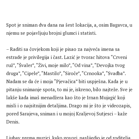
Spot je sniman dva dana na šest lokacija, a, osim Bagavca, u
njemu se pojavljuju brojni glumci i statisti.
– Raditi sa čovjekom koji je pisao za najveća imena sa
estrade je privilegija i čast. Lazić je tvorac hitova “Crveni
ruž”, “Švaler”, “Živi, moje milo”, “Od vina”, “Devojka tvog
druga”, “Cipele”, “Mastilo”, “Siroče”, “Crnooka”, “Svadba”.
Nadam se da će i moja “Pjevačica” biti uspješna. Kada je u
pitanju snimanje spota, to mi je, iskreno, bilo najteže. Sve je
lakše kada imaš menadžera kao što je Irnan Mujagić koji
misli i o najsitnijim detaljima. Drago mi je što je videozapis,
pored Sarajeva, sniman i u mojoj Kraljevoj Sutjesci – kaže
Denis.
Ljubav prema muzici, kako govori, naslijedio je od roditelja.