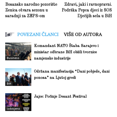
Bosansko narodno pozorište
Zdravi, jaki i ravnopravni.
Zenica otvara sezonu u
Podrška Pepca djeci iz SOS
saradnji za ZEPS-om
Dječijih sela u BiH
POVEZANI ČLANCI
VIŠE OD AUTORA
Komandant NATO Štaba Sarajevo i
ministar odbrane BiH obišli tvornice
Business
namjenske industrije
Održana manifestacija “Dani pobjede, dani
ponosa” na Ljutoj gredi
BiH
Jajce: Počinje Desant Festival
Izdvojeno