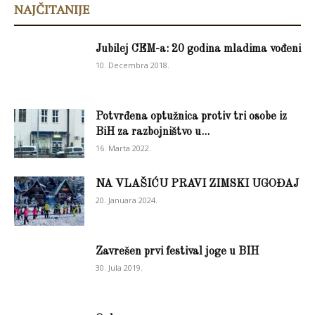
NAJČITANIJE
Jubilej CEM-a: 20 godina mladima vođeni
10. Decembra 2018.
Potvrđena optužnica protiv tri osobe iz
BiH za razbojništvo u...
16. Marta 2022.
NA VLAŠIĆU PRAVI ZIMSKI UGOĐAJ
20. Januara 2024.
Zavrešen prvi festival joge u BIH
30. Jula 2019.