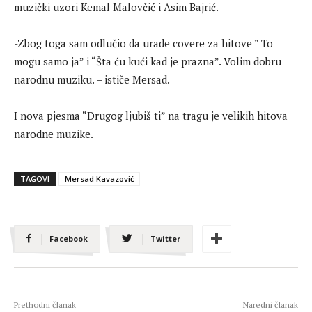
muzički uzori Kemal Malovčić i Asim Bajrić.
-Zbog toga sam odlučio da urade covere za hitove ” To
mogu samo ja” i “Šta ću kući kad je prazna”. Volim dobru
narodnu muziku. – ističe Mersad.
I nova pjesma “Drugog ljubiš ti” na tragu je velikih hitova
narodne muzike.
TAGOVI
Mersad Kavazović
Facebook
Twitter
Prethodni članak
Naredni članak