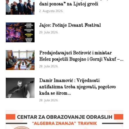
dani ponosa” na Ljutoj gredi
2. Augusta 2026.
Jajce: Počinje Desant Festival
29. Jula 2026.
Predsjedavajući Bečirović i ministar
Helez posjetili Bugojno i Gornji Vakuf –...
28. Jula 2026.
Damir Imamović : Vrijednosti
antifašizma treba njegovati, pogotovo
kada se širom...
28. Jula 2026.