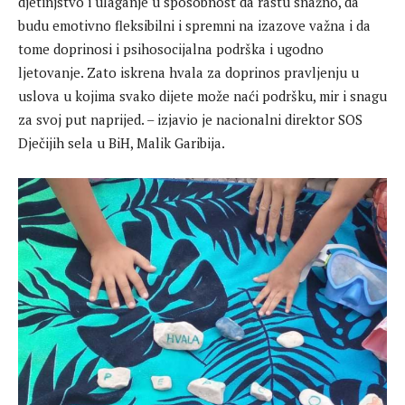
djetinjstvo i ulaganje u sposobnost da rastu snažno, da
budu emotivno fleksibilni i spremni na izazove važna i da
tome doprinosi i psihosocijalna podrška i ugodno
ljetovanje. Zato iskrena hvala za doprinos pravljenju u
uslova u kojima svako dijete može naći podršku, mir i snagu
za svoj put naprijed. – izjavio je nacionalni direktor SOS
Dječijih sela u BiH, Malik Garibija.