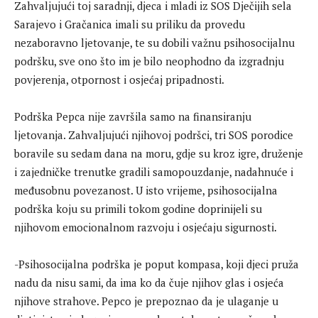
Zahvaljujući toj saradnji, djeca i mladi iz SOS Dječijih sela
Sarajevo i Gračanica imali su priliku da provedu
nezaboravno ljetovanje, te su dobili važnu psihosocijalnu
podršku, sve ono što im je bilo neophodno da izgradnju
povjerenja, otpornost i osjećaj pripadnosti.
Podrška Pepca nije završila samo na finansiranju
ljetovanja. Zahvaljujući njihovoj podršci, tri SOS porodice
boravile su sedam dana na moru, gdje su kroz igre, druženje
i zajedničke trenutke gradili samopouzdanje, nadahnuće i
međusobnu povezanost. U isto vrijeme, psihosocijalna
podrška koju su primili tokom godine doprinijeli su
njihovom emocionalnom razvoju i osjećaju sigurnosti.
-Psihosocijalna podrška je poput kompasa, koji djeci pruža
nadu da nisu sami, da ima ko da čuje njihov glas i osjeća
njihove strahove. Pepco je prepoznao da je ulaganje u