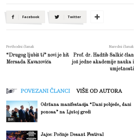
Facebook
Twitter
Prethodni članak
Naredni članak
“Drugog ljubiš ti” novi je hit
Prof. dr. Hadžib Salkić član
Mersada Kavazovića
još jedne akademije nauka i
umjetnosti
POVEZANI ČLANCI
VIŠE OD AUTORA
Održana manifestacija “Dani pobjede, dani
ponosa” na Ljutoj gredi
BiH
Jajce: Počinje Desant Festival