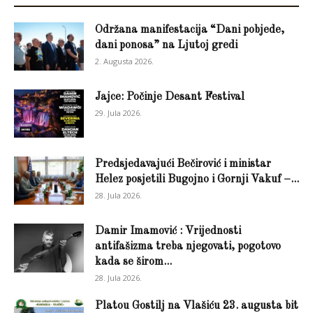
Održana manifestacija “Dani pobjede,
dani ponosa” na Ljutoj gredi
2. Augusta 2026.
Jajce: Počinje Desant Festival
29. Jula 2026.
Predsjedavajući Bečirović i ministar
Helez posjetili Bugojno i Gornji Vakuf –...
28. Jula 2026.
Damir Imamović : Vrijednosti
antifašizma treba njegovati, pogotovo
kada se širom...
28. Jula 2026.
Platou Gostilj na Vlašiću 23. augusta bit