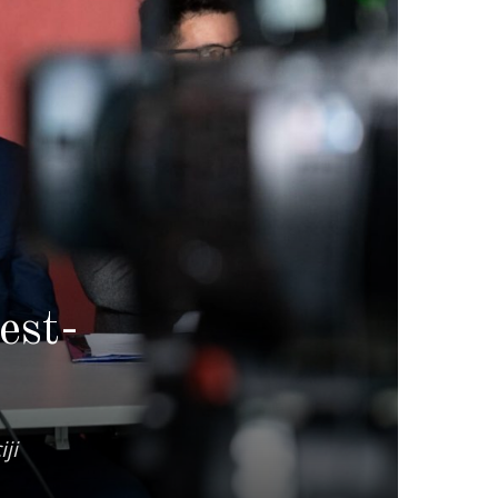
est-
ji