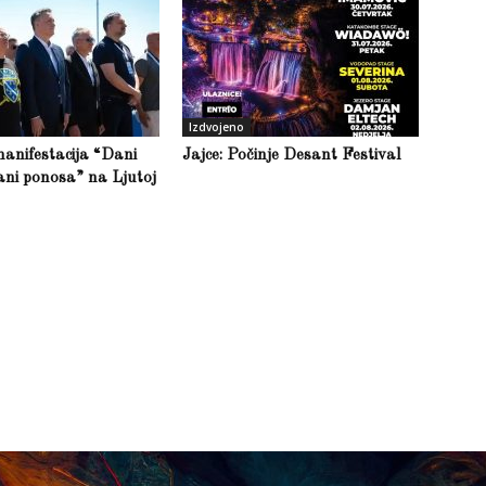
Izdvojeno
anifestacija “Dani
Jajce: Počinje Desant Festival
ani ponosa” na Ljutoj