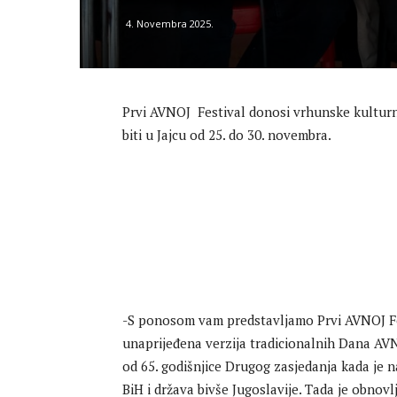
4. Novembra 2025.
Prvi AVNOJ Festival donosi vrhunske kulturne
biti u Jajcu od 25. do 30. novembra.
-S ponosom vam predstavljamo Prvi AVNOJ Fest
unaprijeđena verzija tradicionalnih Dana AVN
od 65. godišnjice Drugog zasjedanja kada je n
BiH i država bivše Jugoslavije. Tada je obnovl