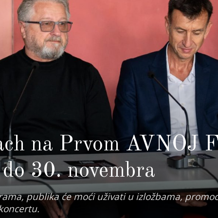
bach na Prvom AVNOJ F
. do 30. novembra
ama, publika će moći uživati u izložbama, promoci
 koncertu.