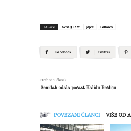
TAGOVI
AVNOJ Fest
Jajce
Laibach
Facebook
Twitter
Prethodni članak
Senidah odala počast Halidu Bešliću
POVEZANI ČLANCI
VIŠE OD 