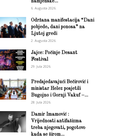
namjenske...
6. Augusta 2026.
Održana manifestacija “Dani
pobjede, dani ponosa” na
Ljutoj gredi
2. Augusta 2026.
Jajce: Počinje Desant
Festival
29. Jula 2026.
Predsjedavajući Bečirović i
ministar Helez posjetili
Bugojno i Gornji Vakuf –...
28. Jula 2026.
Damir Imamović :
Vrijednosti antifašizma
treba njegovati, pogotovo
kada se širom...