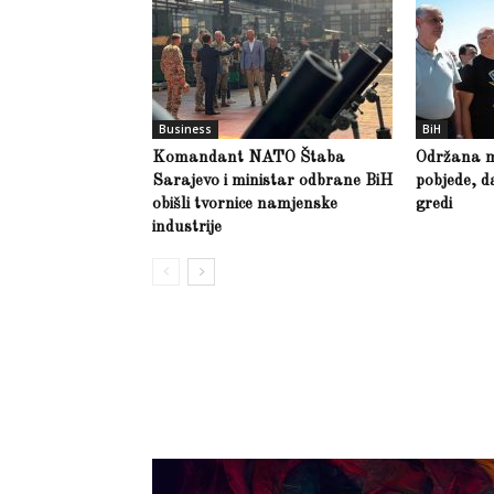
Business
BiH
Komandant NATO Štaba
Održana m
Sarajevo i ministar odbrane BiH
pobjede, d
obišli tvornice namjenske
gredi
industrije