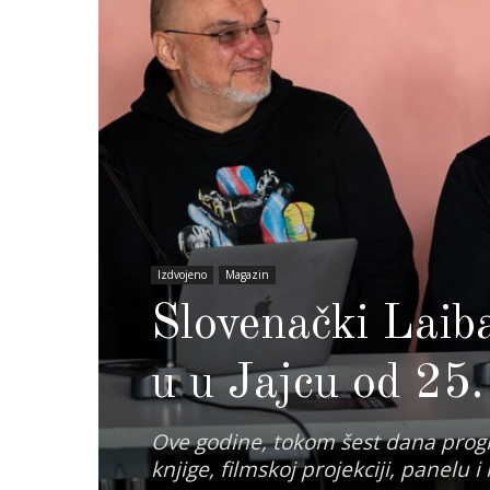
Izdvojeno
Magazin
Slovenački Lai
u u Jajcu od 25
Ove godine, tokom šest dana progr
knjige, filmskoj projekciji, panelu i