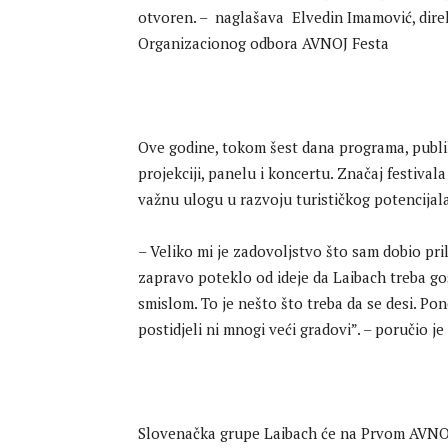
otvoren. – naglašava Elvedin Imamović, dire
Organizacionog odbora AVNOJ Festa
Ove godine, tokom šest dana programa, publika
projekciji, panelu i koncertu. Značaj festiva
važnu ulogu u razvoju turističkog potencijala
– Veliko mi je zadovoljstvo što sam dobio pril
zapravo poteklo od ideje da Laibach treba go
smislom. To je nešto što treba da se desi. Po
postidjeli ni mnogi veći gradovi”. – poručio
Slovenačka grupe Laibach će na Prvom AVNOJ