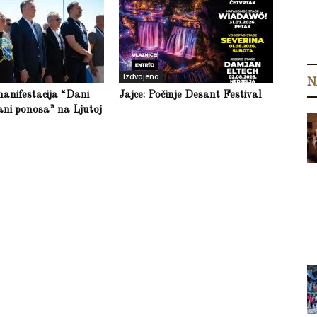
Izdvojeno
N
anifestacija “Dani
Jajce: Počinje Desant Festival
ani ponosa” na Ljutoj