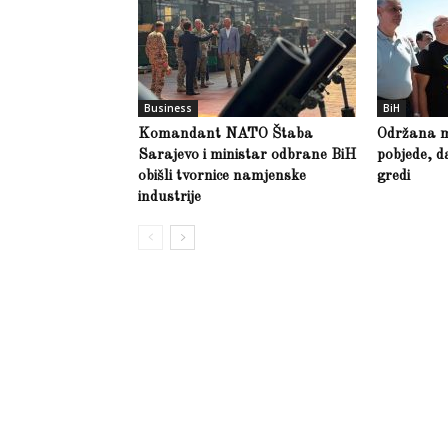
Business
BiH
Komandant NATO Štaba
Održana m
Sarajevo i ministar odbrane BiH
pobjede, d
obišli tvornice namjenske
gredi
industrije