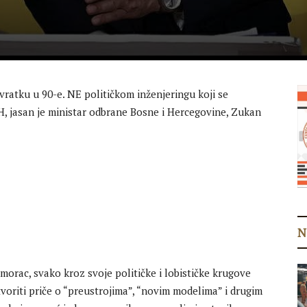
ratku u 90-e. NE političkom inženjeringu koji se
H, jasan je ministar odbrane Bosne i Hercegovine, Zukan
N
orac, svako kroz svoje političke i lobističke krugove
oriti priče o “preustrojima”, “novim modelima” i drugim