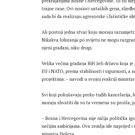
prekrajanjima Bosne i Hercegovine. To su idej
trajne rane. Ovi nosioci ustaških gena, sljedb
sada bi da realizuju agresorske i fašističke id
Ali postoji jedna stvar koju moraju razumjeti
Nikakva lobiranja po svijetu ne mogu razgrad
njeni građani, niko drugi.
Velika većina građana BiH želi državu koja je 
EU i NATO, prema stabilnosti i sigurnosti, a 
projektima. – navodi u svojoj reakciji minista
Svi koji pokušavaju preko tuđih kancelarija, 
moraju shvatiti da su ta vremena su prošla, p
– Bosna i Hercegovina nije ničija politička igr
nečijim ambicijama. Ova zemlja ide naprijed i i
ministra Heleza.