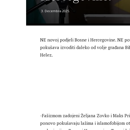
3. Decembra 2025.
NE novoj podjeli Bosne i Hercegovine. NE pov
pokušava izvoditi daleko od volje građana Bi
Helez.
-Fašizmom zadojeni Željana Zovko i Maks Prim
ponovo pokušavaju lažima i islamofobijom otv