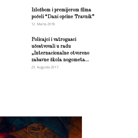
Izložbom i premijerom filma
počeli “Dani općine Travnik”
12. Marta 2018.
Policajci i vatrogasci
učestvovali u radu
„Internacionalne otvoreno
zabavne škola nogometa...
23. Augusta 2017.