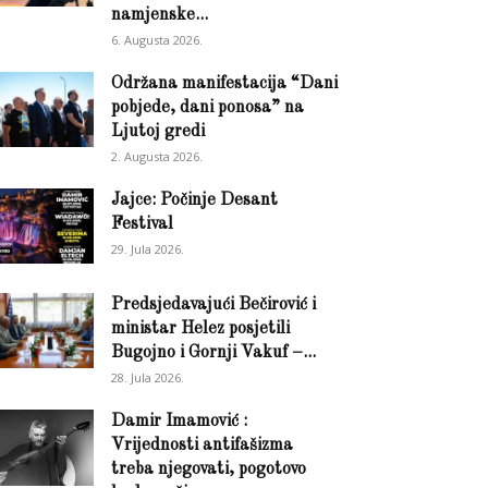
namjenske...
6. Augusta 2026.
Održana manifestacija “Dani
pobjede, dani ponosa” na
Ljutoj gredi
2. Augusta 2026.
Jajce: Počinje Desant
Festival
29. Jula 2026.
Predsjedavajući Bečirović i
ministar Helez posjetili
Bugojno i Gornji Vakuf –...
28. Jula 2026.
Damir Imamović :
Vrijednosti antifašizma
treba njegovati, pogotovo