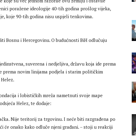
e koje su već jednom razorile ovu zemlju i ostavile
enici poražene ideologije 40-tih godina prošlog vijeka,
eje, koje 90-tih godina nisu uspjeli tenkovima.
:
iti Bosnu i Hercegovinu. O budućnosti BiH odlučuju
jedinstvena, suverena i nedjeljiva, državu koja ide prema
ne prema novim linijama podjela i starim političkim
r Helez.
fondacija i lobističkih mreža nametnuti svoje mape
odsjeća Helez, te dodaje:
ačka. Nije teritorij za trgovinu. I neće biti razgrađena po
ći će onako kako odluče njeni građani. – stoji u reakciji