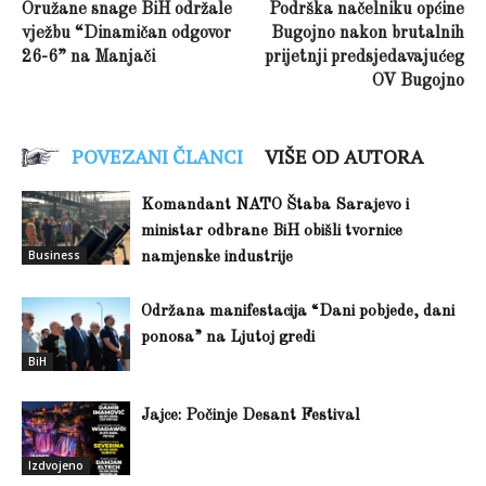
Oružane snage BiH održale
Podrška načelniku općine
vježbu “Dinamičan odgovor
Bugojno nakon brutalnih
26-6” na Manjači
prijetnji predsjedavajućeg
OV Bugojno
POVEZANI ČLANCI
VIŠE OD AUTORA
Komandant NATO Štaba Sarajevo i
ministar odbrane BiH obišli tvornice
Business
namjenske industrije
Održana manifestacija “Dani pobjede, dani
ponosa” na Ljutoj gredi
BiH
Jajce: Počinje Desant Festival
Izdvojeno