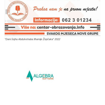
“Dani šejha Abdulvehaba Ilhamije Žepčaka” 2022