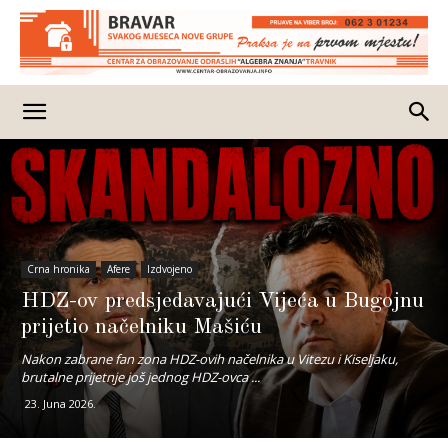
Crna hronika
Afere
Izdvojeno
HDZ-ov predsjedavajući Vijeća u Bugojnu
prijetio načelniku Mašiću
Nakon zabrane fan zona HDZ-ovih načelnika u Vitezu i Kiseljaku,
brutalne prijetnje još jednog HDZ-ovca ...
23. Juna 2026.