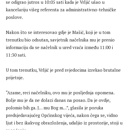
se odigrao jutros u 10:05 sati kada je Vrljić ušao u
kancelariju višeg referenta za administrativno-tehničke
poslove.
Nakon što se interesovao gdje je Mašić, koji je u tom
trenutku bio odsutan, savjetnik načelnika mu je prenio
informaciju da se načelnik u ured vraća između 11:00 i
11:30 sati.
U tom trenutku, Vrljić je pred svjedocima izrekao brutalne
prijetnje.
“Azame, reci načelniku, ovo mu je posljednja opomena.
Bolje mu je da ne dolazi danas na posao. Da je ovdje,
polomio bih ga. J… mu Bog m…”, glasila je poruka
predsjedavajućeg Općinskog vijeća, nakon čega se, vidno
ljut i bez ikakvog obrazloženja, udaljio iz prostorije, stoji u