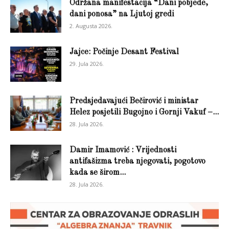
Održana manifestacija “Dani pobjede,
dani ponosa” na Ljutoj gredi
2. Augusta 2026.
Jajce: Počinje Desant Festival
29. Jula 2026.
Predsjedavajući Bečirović i ministar
Helez posjetili Bugojno i Gornji Vakuf –...
28. Jula 2026.
Damir Imamović : Vrijednosti
antifašizma treba njegovati, pogotovo
kada se širom...
28. Jula 2026.