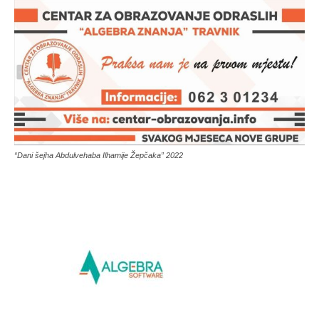
“Dani šejha Abdulvehaba Ilhamije Žepčaka” 2022