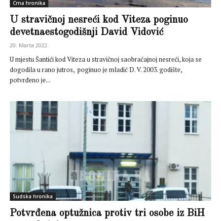
Crna hronika
U stravičnoj nesreći kod Viteza poginuo
devetnaestogodišnji David Vidović
20. Marta 2022.
U mjestu Šantići kod Viteza u stravičnoj saobraćajnoj nesreći, koja se
dogodila u rano jutros, poginuo je mladić D. V. 2003. godište,
potvrđeno je...
Sudska hronika
Potvrđena optužnica protiv tri osobe iz BiH