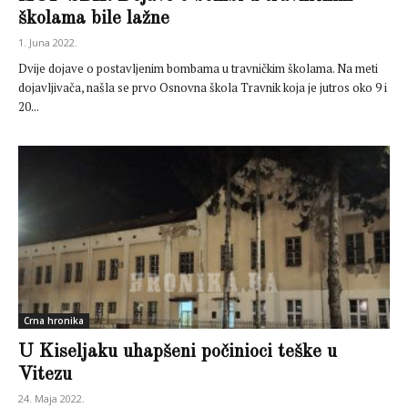
školama bile lažne
1. Juna 2022.
Dvije dojave o postavljenim bombama u travničkim školama. Na meti
dojavljivača, našla se prvo Osnovna škola Travnik koja je jutros oko 9 i
20...
Crna hronika
U Kiseljaku uhapšeni počinioci teške u
Vitezu
24. Maja 2022.