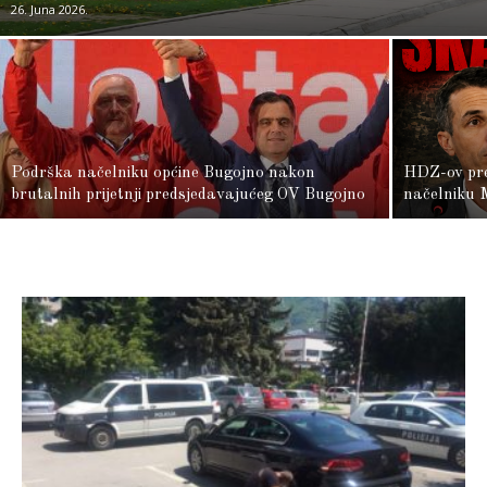
26. Juna 2026.
Podrška načelniku općine Bugojno nakon
HDZ-ov pred
brutalnih prijetnji predsjedavajućeg OV Bugojno
načelniku 