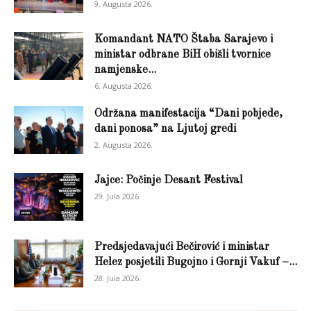
9. Augusta 2026.
Komandant NATO Štaba Sarajevo i
ministar odbrane BiH obišli tvornice
namjenske...
6. Augusta 2026.
Održana manifestacija “Dani pobjede,
dani ponosa” na Ljutoj gredi
2. Augusta 2026.
Jajce: Počinje Desant Festival
29. Jula 2026.
Predsjedavajući Bečirović i ministar
Helez posjetili Bugojno i Gornji Vakuf –...
28. Jula 2026.