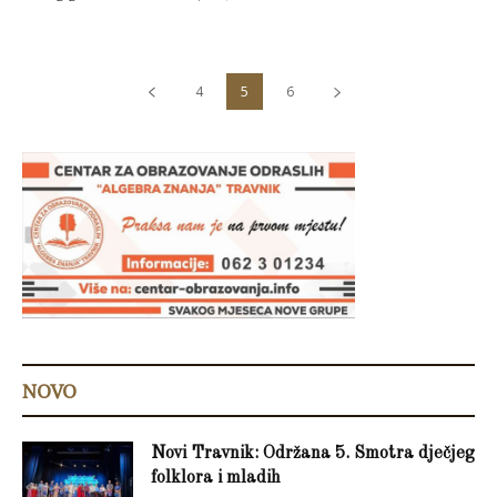
4
5
6
NOVO
Novi Travnik: Održana 5. Smotra dječjeg
folklora i mladih