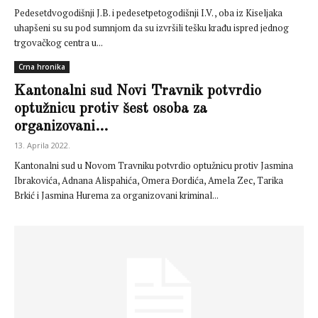
Pedesetdvogodišnji J.B. i pedesetpetogodišnji I.V. , oba iz Kiseljaka
uhapšeni su su pod sumnjom da su izvršili tešku krađu ispred jednog
trgovačkog centra u...
Crna hronika
Kantonalni sud Novi Travnik potvrdio
optužnicu protiv šest osoba za
organizovani...
13. Aprila 2022.
Kantonalni sud u Novom Travniku potvrdio optužnicu protiv Jasmina
Ibrakovića, Adnana Alispahića, Omera Đordića, Amela Zec, Tarika
Brkić i Jasmina Hurema za organizovani kriminal...