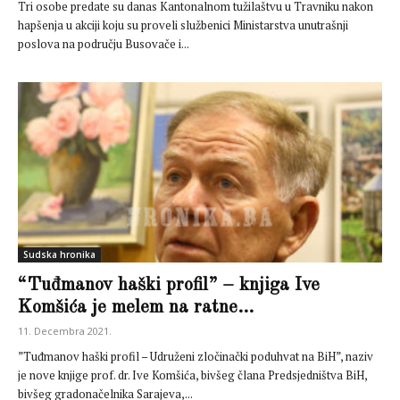
Tri osobe predate su danas Kantonalnom tužilaštvu u Travniku nakon
hapšenja u akciji koju su proveli službenici Ministarstva unutrašnji
poslova na području Busovače i...
Sudska hronika
“Tuđmanov haški profil” – knjiga Ive
Komšića je melem na ratne...
11. Decembra 2021.
”Tuđmanov haški profil – Udruženi zločinački poduhvat na BiH”, naziv
je nove knjige prof. dr. Ive Komšića, bivšeg člana Predsjedništva BiH,
bivšeg gradonačelnika Sarajeva,...