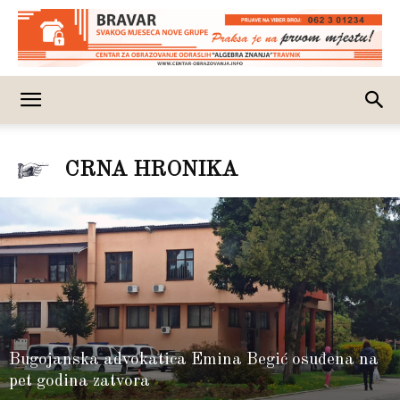
CRNA HRONIKA
Bugojanska advokatica Emina Begić osuđena na
pet godina zatvora