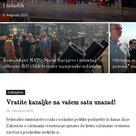
i mladih
9. Augusta 2026.
Komandant NATO Štaba Sarajevo i ministar
Održana ma
odbrane BiH obišli tvornice namjenske industrije
ponosa” na 
Izdvojeno
Vratite kazaljke na vašem satu unazad!
26. Oktobra 2019.
Federalno ministarstvo rada i socijalne politike podsjetilo je danas da je
Zakonom o računanju vremena propisano da ljetno računanje vremena
završava posljednje nedjelje u...