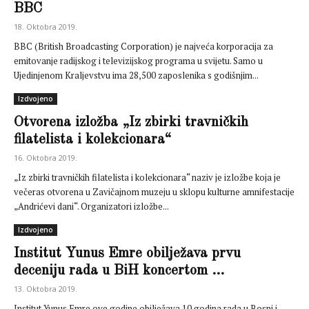
BBC
18. Oktobra 2019.
BBC (British Broadcasting Corporation) je najveća korporacija za
emitovanje radijskog i televizijskog programa u svijetu. Samo u
Ujedinjenom Kraljevstvu ima 28,500 zaposlenika s godišnjim...
Izdvojeno
Otvorena izložba „Iz zbirki travničkih
filatelista i kolekcionara“
16. Oktobra 2019.
„Iz zbirki travničkih filatelista i kolekcionara“ naziv je izložbe koja je
večeras otvorena u Zavičajnom muzeju u sklopu kulturne amnifestacije
„Andrićevi dani“. Organizatori izložbe...
Izdvojeno
Institut Yunus Emre obilježava prvu
deceniju rada u BiH koncertom ...
13. Oktobra 2019.
Institut Yunus Emre ove godine obilježava 10 godina rada u Bosni i