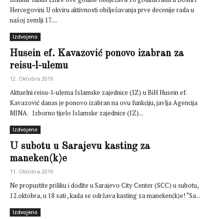
Hercegovini. U okviru aktivnosti obilježavanja prve decenije rada u
našoj zemlji 17....
Izdvojeno
Husein ef. Kavazović ponovo izabran za
reisu-l-ulemu
12. Oktobra 2019.
Aktuelni reisu-l-ulema Islamske zajednice (IZ) u BiH Husein ef.
Kavazović danas je ponovo izabran na ovu funkciju, javlja Agencija
MINA. Izborno tijelo Islamske zajednice (IZ)...
Izdvojeno
U subotu u Sarajevu kasting za
maneken(k)e
11. Oktobra 2019.
Ne propustite priliku i dođite u Sarajevo City Center (SCC) u subotu,
12.oktobra, u 18 sati , kada se održava kasting za maneken(k)e! “Sa...
Izdvojeno