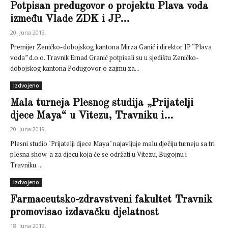
Potpisan predugovor o projektu Plava voda
između Vlade ZDK i JP...
20. Juna 2019.
Premijer Zeničko-dobojskog kantona Mirza Ganić i direktor JP “Plava
voda” d.o.o. Travnik Ernad Granić potpisali su u sjedištu Zeničko-
dobojskog kantona Podugovor o zajmu za...
Izdvojeno
Mala turneja Plesnog studija „Prijatelji
djece Maya“ u Vitezu, Travniku i...
20. Juna 2019.
Plesni studio "Prijatelji djece Maya" najavljuje malu dječiju turneju sa tri
plesna show-a za djecu koja će se održati u Vitezu, Bugojnu i
Travniku. ...
Izdvojeno
Farmaceutsko-zdravstveni fakultet Travnik
promovisao izdavačku djelatnost
18. Juna 2019.