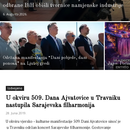
odbrane BiH obišli tvornice namjenske industrije
6. Augusta 2026.
Održana manifestacija “Dani pobjede, dani
ponosa” na Ljutoj gredi
Jajce: Poči
Izdvojeno
U okviru 509. Dana Ajvatovice u Travniku
nastupila Sarajevska filharmonija
28. Juna 2019.
U okviru vjersko – kulturne manifestacije 509. Dani Ajvatovice sinoć je
u Travniku održan koncert Sarajevske filharmonije. Gostovanje