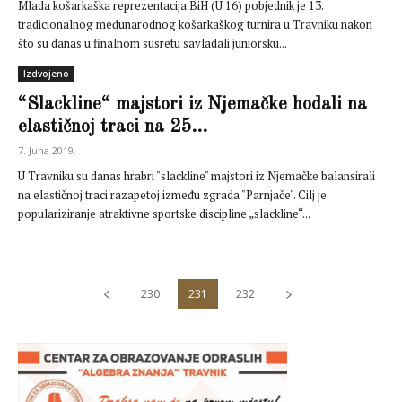
Mlada košarkaška reprezentacija BiH (U 16) pobjednik je 13.
tradicionalnog međunarodnog košarkaškog turnira u Travniku nakon
što su danas u finalnom susretu savladali juniorsku...
Izdvojeno
“Slackline“ majstori iz Njemačke hodali na
elastičnoj traci na 25...
7. Juna 2019.
U Travniku su danas hrabri "slackline" majstori iz Njemačke balansirali
na elastičnoj traci razapetoj između zgrada "Parnjače". Cilj je
populariziranje atraktivne sportske discipline „slackline“...
230
231
232