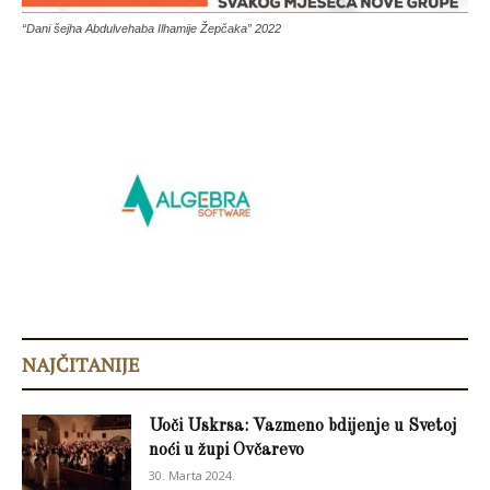
“Dani šejha Abdulvehaba Ilhamije Žepčaka” 2022
NAJČITANIJE
Uoči Uskrsa: Vazmeno bdijenje u Svetoj
noći u župi Ovčarevo
30. Marta 2024.