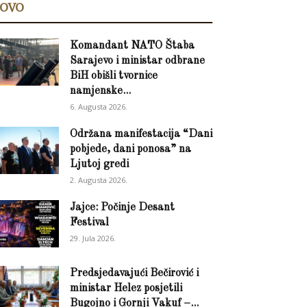
OVO
Komandant NATO Štaba
Sarajevo i ministar odbrane
BiH obišli tvornice
namjenske...
6. Augusta 2026.
Održana manifestacija “Dani
pobjede, dani ponosa” na
Ljutoj gredi
2. Augusta 2026.
Jajce: Počinje Desant
Festival
29. Jula 2026.
Predsjedavajući Bečirović i
ministar Helez posjetili
Bugojno i Gornji Vakuf –...