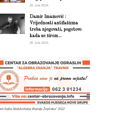
28. Jula 2026.
Damir Imamović :
Vrijednosti antifašizma
treba njegovati, pogotovo
kada se širom...
28. Jula 2026.
ani šejha Abdulvehaba Ilhamije Žepčaka” 2022