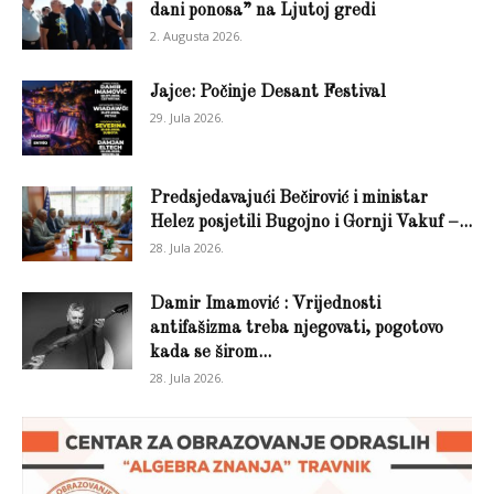
dani ponosa” na Ljutoj gredi
2. Augusta 2026.
Jajce: Počinje Desant Festival
29. Jula 2026.
Predsjedavajući Bečirović i ministar
Helez posjetili Bugojno i Gornji Vakuf –...
28. Jula 2026.
Damir Imamović : Vrijednosti
antifašizma treba njegovati, pogotovo
kada se širom...
28. Jula 2026.