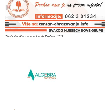
“Dani šejha Abdulvehaba Ilhamije Žepčaka” 2022