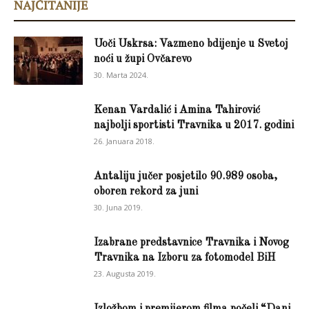
NAJČITANIJE
Uoči Uskrsa: Vazmeno bdijenje u Svetoj
noći u župi Ovčarevo
30. Marta 2024.
Kenan Vardalić i Amina Tahirović
najbolji sportisti Travnika u 2017. godini
26. Januara 2018.
Antaliju jučer posjetilo 90.989 osoba,
oboren rekord za juni
30. Juna 2019.
Izabrane predstavnice Travnika i Novog
Travnika na Izboru za fotomodel BiH
23. Augusta 2019.