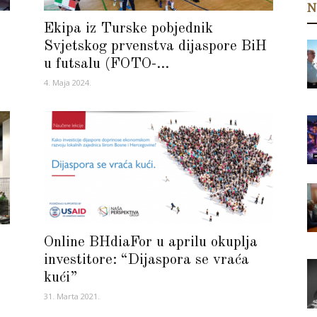
N
Ekipa iz Turske pobjednik
Svjetskog prvenstva dijaspore BiH
u futsalu (FOTO-...
4. Maja 2024.
Online BHdiaFor u aprilu okuplja
a
investitore: “Dijaspora se vraća
kući”
31. Marta 2021.