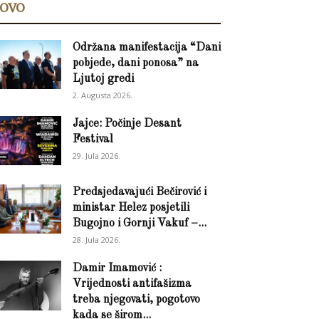
OVO
Održana manifestacija “Dani
pobjede, dani ponosa” na
Ljutoj gredi
2. Augusta 2026.
Jajce: Počinje Desant
Festival
29. Jula 2026.
Predsjedavajući Bečirović i
ministar Helez posjetili
Bugojno i Gornji Vakuf –...
28. Jula 2026.
Damir Imamović :
Vrijednosti antifašizma
treba njegovati, pogotovo
kada se širom...