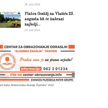
28. Jula 2026.
Platou Gostilj na Vlašiću 23.
augusta bit će izabrani
najbolji...
25. Jula 2026.
ani šejha Abdulvehaba Ilhamije Žepčaka” 2022