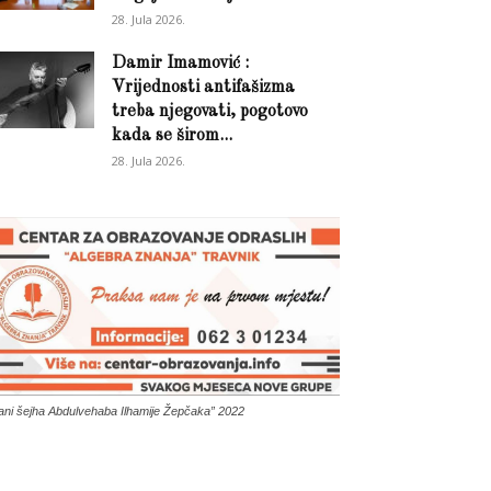
28. Jula 2026.
Damir Imamović :
Vrijednosti antifašizma
treba njegovati, pogotovo
kada se širom...
28. Jula 2026.
ani šejha Abdulvehaba Ilhamije Žepčaka” 2022