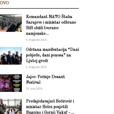
OVO
Komandant NATO Štaba
Sarajevo i ministar odbrane
BiH obišli tvornice
namjenske...
6. Augusta 2026.
Održana manifestacija “Dani
pobjede, dani ponosa” na
Ljutoj gredi
2. Augusta 2026.
Jajce: Počinje Desant
Festival
29. Jula 2026.
Predsjedavajući Bečirović i
ministar Helez posjetili
Bugojno i Gornji Vakuf –...