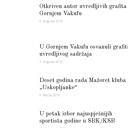
Otkriven autor uvredljivih grafita
Gornjem Vakufu
9. Augusta 2019.
U Gornjem Vakufu osvanuli grafit
uvredljivog sadržaja
5. Augusta 2019.
Deset godina rada Mažoret kluba
„Uskopljanke“
9. Marta 2019.
U petak izbor najuspješnijih
sportista godine u SBK/KSB