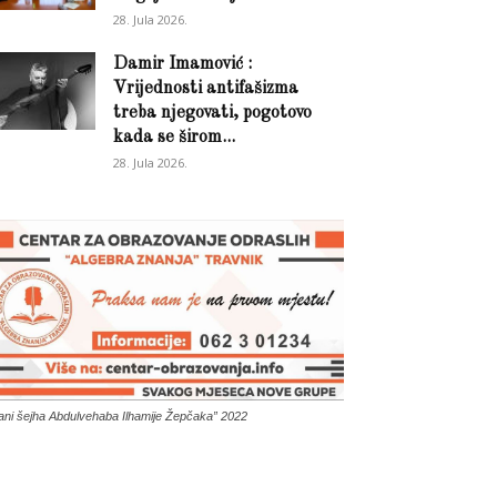
28. Jula 2026.
Damir Imamović :
Vrijednosti antifašizma
treba njegovati, pogotovo
kada se širom...
28. Jula 2026.
ani šejha Abdulvehaba Ilhamije Žepčaka” 2022