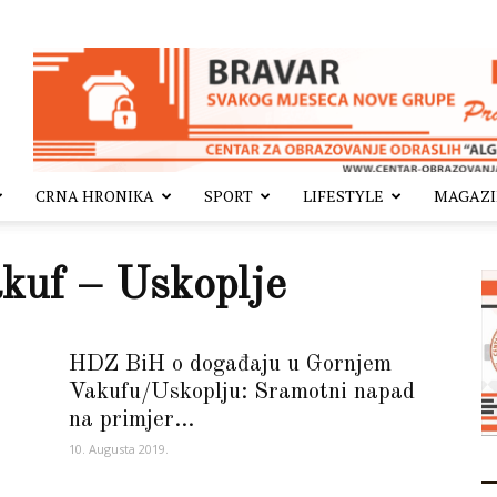
CRNA HRONIKA
SPORT
LIFESTYLE
MAGAZ
kuf – Uskoplje
HDZ BiH o događaju u Gornjem
Vakufu/Uskoplju: Sramotni napad
na primjer...
10. Augusta 2019.