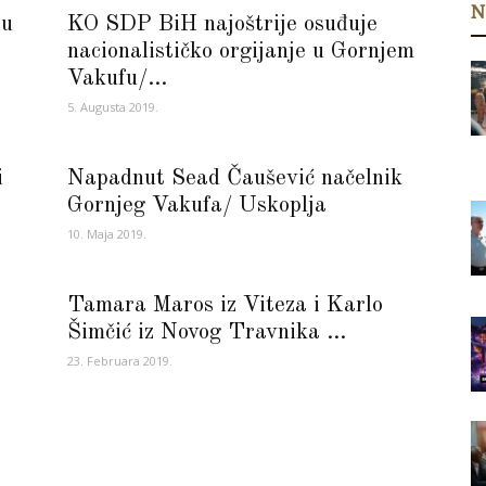
N
 u
KO SDP BiH najoštrije osuđuje
nacionalističko orgijanje u Gornjem
Vakufu/...
5. Augusta 2019.
i
Napadnut Sead Čaušević načelnik
Gornjeg Vakufa/ Uskoplja
10. Maja 2019.
Tamara Maros iz Viteza i Karlo
Šimčić iz Novog Travnika ...
23. Februara 2019.