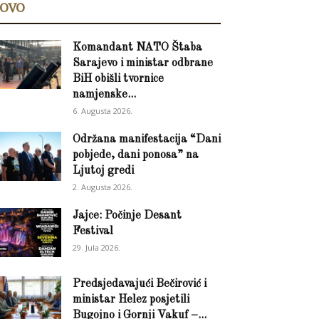
OVO
Komandant NATO Štaba
Sarajevo i ministar odbrane
BiH obišli tvornice
namjenske...
6. Augusta 2026.
Održana manifestacija “Dani
pobjede, dani ponosa” na
Ljutoj gredi
2. Augusta 2026.
Jajce: Počinje Desant
Festival
29. Jula 2026.
Predsjedavajući Bečirović i
ministar Helez posjetili
Bugojno i Gornji Vakuf –...