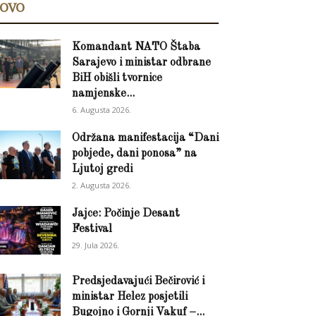
OVO
Komandant NATO Štaba
Sarajevo i ministar odbrane
BiH obišli tvornice
namjenske...
6. Augusta 2026.
Održana manifestacija “Dani
pobjede, dani ponosa” na
Ljutoj gredi
2. Augusta 2026.
Jajce: Počinje Desant
Festival
29. Jula 2026.
Predsjedavajući Bečirović i
ministar Helez posjetili
Bugojno i Gornji Vakuf –...