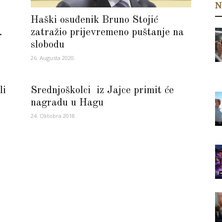
N
Haški osuđenik Bruno Stojić
.
zatražio prijevremeno puštanje na
slobodu
26. Augusta 2020.
li
Srednjoškolci iz Jajce primit će
nagradu u Hagu
24. Oktobra 2018.