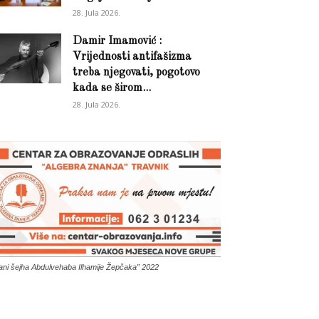
28. Jula 2026.
Damir Imamović :
Vrijednosti antifašizma
treba njegovati, pogotovo
kada se širom...
28. Jula 2026.
ani šejha Abdulvehaba Ilhamije Žepčaka” 2022