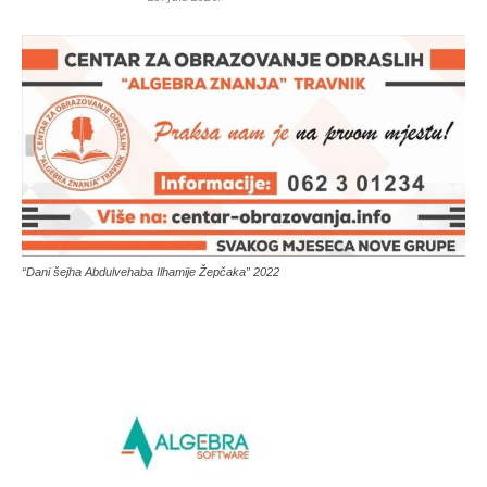
“Dani šejha Abdulvehaba Ilhamije Žepčaka” 2022