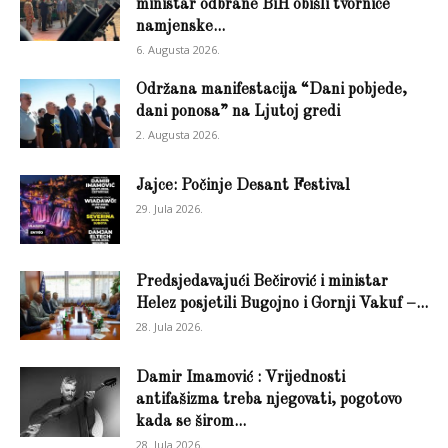
ministar odbrane BiH obišli tvornice
namjenske...
6. Augusta 2026.
Održana manifestacija “Dani pobjede,
dani ponosa” na Ljutoj gredi
2. Augusta 2026.
Jajce: Počinje Desant Festival
29. Jula 2026.
Predsjedavajući Bečirović i ministar
Helez posjetili Bugojno i Gornji Vakuf –...
28. Jula 2026.
Damir Imamović : Vrijednosti
antifašizma treba njegovati, pogotovo
kada se širom...
28. Jula 2026.