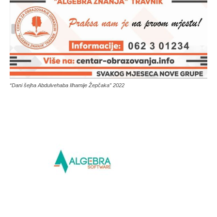
“Dani šejha Abdulvehaba Ilhamije Žepčaka” 2022