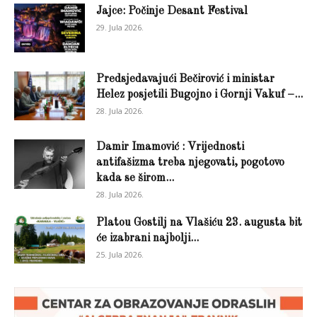
Jajce: Počinje Desant Festival
29. Jula 2026.
Predsjedavajući Bečirović i ministar
Helez posjetili Bugojno i Gornji Vakuf –...
28. Jula 2026.
Damir Imamović : Vrijednosti
antifašizma treba njegovati, pogotovo
kada se širom...
28. Jula 2026.
Platou Gostilj na Vlašiću 23. augusta bit
će izabrani najbolji...
25. Jula 2026.