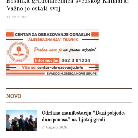
Bosanka gradonačelnica švedskog Kalmara:
Važno je ostati svoj
30. Maja 2020.
NOVO
Održana manifestacija “Dani pobjede,
dani ponosa” na Ljutoj gredi
2. Augusta 2026.