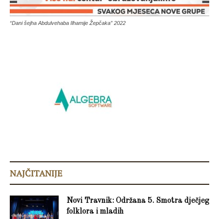
“Dani šejha Abdulvehaba Ilhamije Žepčaka” 2022
NAJČITANIJE
Novi Travnik: Održana 5. Smotra dječjeg
folklora i mladih