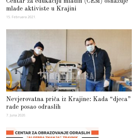
Centar za edukaciju mladih (CEM) osnažuje
mlade aktiviste u Krajini
15. Februara 2021.
Nevjerovatna priča iz Krajine: Kada “djeca”
rade posao odraslih
7. Juna 2020.