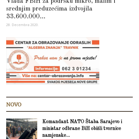
Vlada FBiH za podršku mikro, malim i
srednjim preduzećima izdvojila
33.600.000...
28. Decembra 2020.
NOVO
Komandant NATO Štaba Sarajevo i
ministar odbrane BiH obišli tvornice
namjenske...