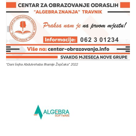
“Dani šejha Abdulvehaba Ilhamije Žepčaka” 2022