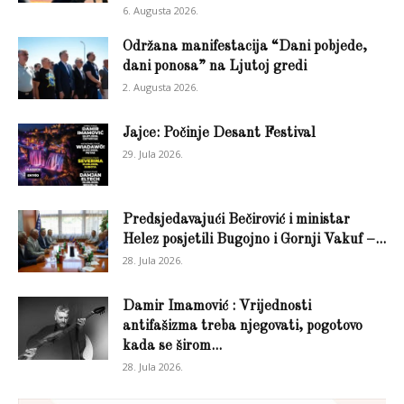
6. Augusta 2026.
Održana manifestacija “Dani pobjede,
dani ponosa” na Ljutoj gredi
2. Augusta 2026.
Jajce: Počinje Desant Festival
29. Jula 2026.
Predsjedavajući Bečirović i ministar
Helez posjetili Bugojno i Gornji Vakuf –...
28. Jula 2026.
Damir Imamović : Vrijednosti
antifašizma treba njegovati, pogotovo
kada se širom...
28. Jula 2026.