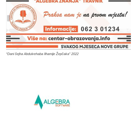
“Dani šejha Abdulvehaba Ilhamije Žepčaka” 2022