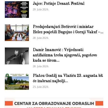
Jajce: Počinje Desant Festival
29. Jula 2026.
Predsjedavajući Bečirović i ministar
Helez posjetili Bugojno i Gornji Vakuf –...
28. Jula 2026.
Damir Imamović : Vrijednosti
antifašizma treba njegovati, pogotovo
kada se širom...
28. Jula 2026.
Platou Gostilj na Vlašiću 23. augusta bit
će izabrani najbolji...
25. Jula 2026.