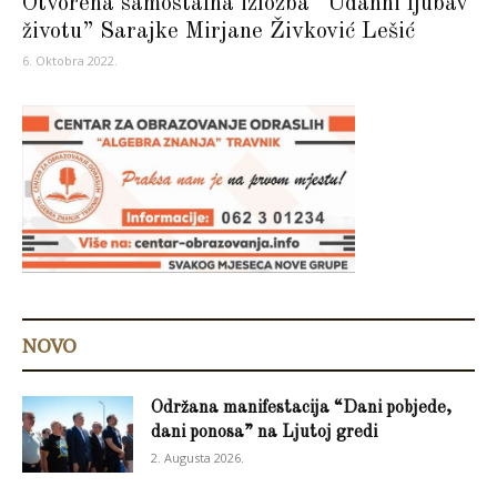
Otvorena samostalna izložba “Udahni ljubav
životu” Sarajke Mirjane Živković Lešić
6. Oktobra 2022.
NOVO
Održana manifestacija “Dani pobjede,
dani ponosa” na Ljutoj gredi
2. Augusta 2026.