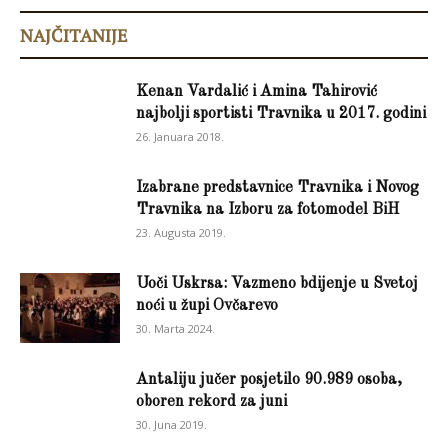
NAJČITANIJE
Kenan Vardalić i Amina Tahirović
najbolji sportisti Travnika u 2017. godini
26. Januara 2018.
Izabrane predstavnice Travnika i Novog
Travnika na Izboru za fotomodel BiH
23. Augusta 2019.
Uoči Uskrsa: Vazmeno bdijenje u Svetoj
noći u župi Ovčarevo
30. Marta 2024.
Antaliju jučer posjetilo 90.989 osoba,
oboren rekord za juni
30. Juna 2019.