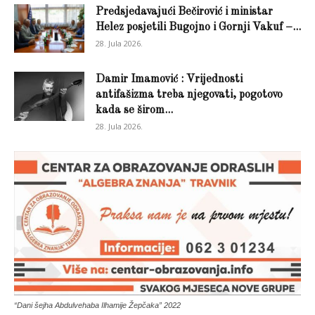
Predsjedavajući Bečirović i ministar
Helez posjetili Bugojno i Gornji Vakuf –...
28. Jula 2026.
Damir Imamović : Vrijednosti
antifašizma treba njegovati, pogotovo
kada se širom...
28. Jula 2026.
“Dani šejha Abdulvehaba Ilhamije Žepčaka” 2022