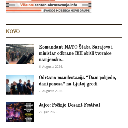
NOVO
Komandant NATO Štaba Sarajevo i
ministar odbrane BiH obišli tvornice
namjenske...
6. Augusta 2026.
Održana manifestacija “Dani pobjede,
dani ponosa” na Ljutoj gredi
2. Augusta 2026.
Jajce: Počinje Desant Festival
29. Jula 2026.