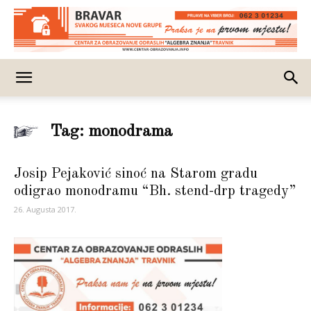
Tag: monodrama
Josip Pejaković sinoć na Starom gradu
odigrao monodramu “Bh. stend-drp tragedy”
26. Augusta 2017.