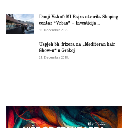
Donji Vakuf: MI Bajra otvorila Shoping
centar “Vrbas” – Investicija...
18. Decembra 2025.
Uspjeh bh. frizera na „Mediteran hair
Show-u“ u Grčkoj
21. Decembra 2018.