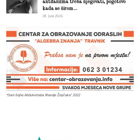
antifašizma treba njegovati, pogotovo
kada se širom...
28. Jula 2026.
“Dani šejha Abdulvehaba Ilhamije Žepčaka” 2022