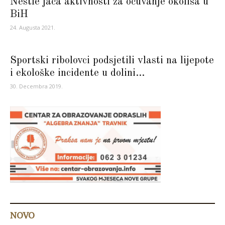
Nestlé jača aktivnosti za očuvanje okoliša u
BiH
24. Augusta 2021.
Sportski ribolovci podsjetili vlasti na lijepote
i ekološke incidente u dolini...
30. Decembra 2019.
NOVO