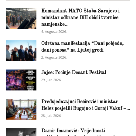
Komandant NATO Štaba Sarajevo i
ministar odbrane BiH obišli tvornice
namjenske...
6. Augusta 2026.
Održana manifestacija “Dani pobjede,
dani ponosa” na Ljutoj gredi
2. Augusta 2026.
Jajce: Počinje Desant Festival
29. Jula 2026.
Predsjedavajući Bečirović i ministar
Helez posjetili Bugojno i Gornji Vakuf –...
28. Jula 2026.
Damir Imamović : Vrijednosti