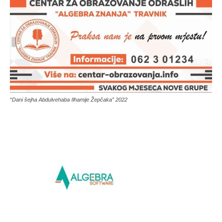
“Dani šejha Abdulvehaba Ilhamije Žepčaka” 2022