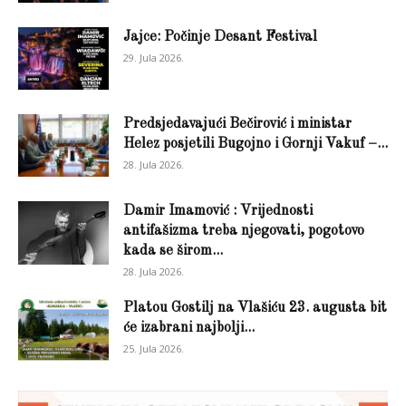
Jajce: Počinje Desant Festival
29. Jula 2026.
Predsjedavajući Bečirović i ministar
Helez posjetili Bugojno i Gornji Vakuf –...
28. Jula 2026.
Damir Imamović : Vrijednosti
antifašizma treba njegovati, pogotovo
kada se širom...
28. Jula 2026.
Platou Gostilj na Vlašiću 23. augusta bit
će izabrani najbolji...
25. Jula 2026.