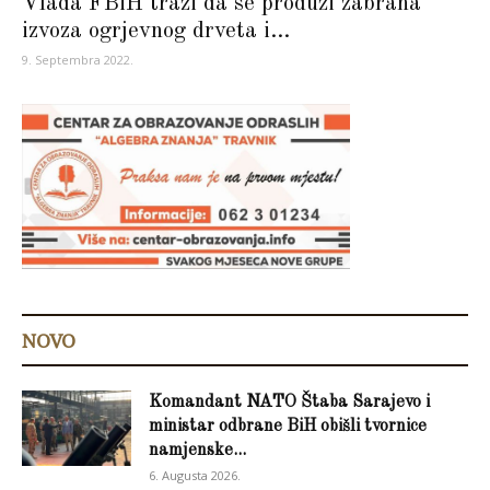
Vlada FBiH traži da se produži zabrana
izvoza ogrjevnog drveta i...
9. Septembra 2022.
NOVO
Komandant NATO Štaba Sarajevo i
ministar odbrane BiH obišli tvornice
namjenske...
6. Augusta 2026.