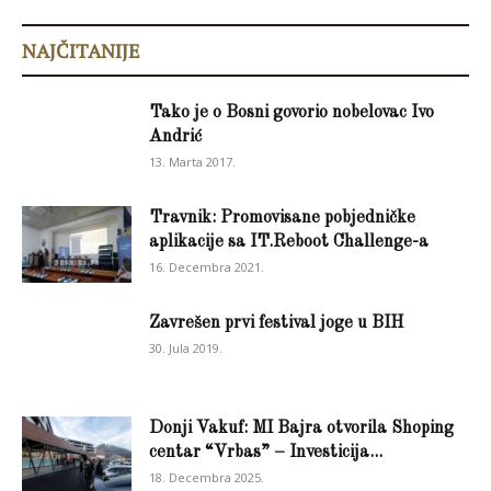
NAJČITANIJE
Tako je o Bosni govorio nobelovac Ivo
Andrić
13. Marta 2017.
Travnik: Promovisane pobjedničke
aplikacije sa IT.Reboot Challenge-a
16. Decembra 2021.
Zavrešen prvi festival joge u BIH
30. Jula 2019.
Donji Vakuf: MI Bajra otvorila Shoping
centar “Vrbas” – Investicija...
18. Decembra 2025.