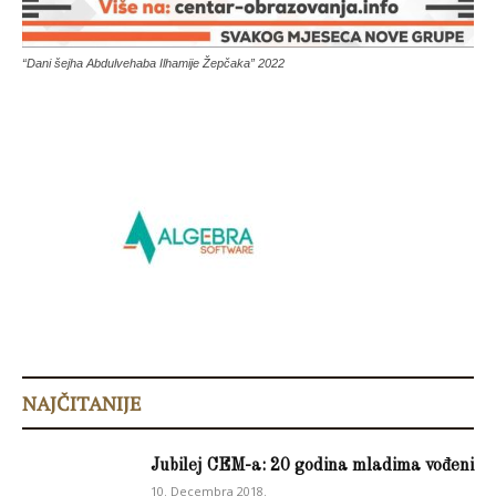
“Dani šejha Abdulvehaba Ilhamije Žepčaka” 2022
NAJČITANIJE
Jubilej CEM-a: 20 godina mladima vođeni
10. Decembra 2018.