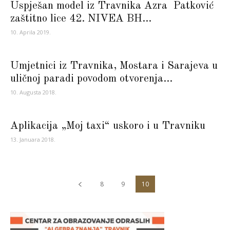
Uspješan model iz Travnika Azra Patković
zaštitno lice 42. NIVEA BH...
10. Aprila 2019.
Umjetnici iz Travnika, Mostara i Sarajeva u
uličnoj paradi povodom otvorenja...
10. Augusta 2018.
Aplikacija „Moj taxi“ uskoro i u Travniku
13. Januara 2018.
8
9
10