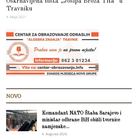
Oskrnavljena bista „Josipa Broza Tita“ u
Travniku
4. Maja 2021.
NOVO
Komandant NATO Štaba Sarajevo i
ministar odbrane BiH obišli tvornice
namjenske...
6. Augusta 2026.