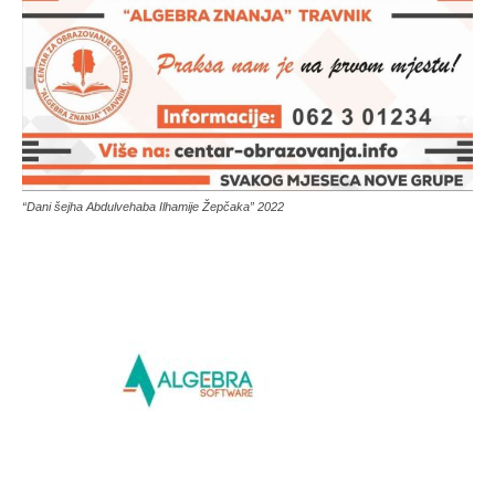
“Dani šejha Abdulvehaba Ilhamije Žepčaka” 2022