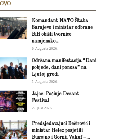
OVO
Komandant NATO Štaba
Sarajevo i ministar odbrane
BiH obišli tvornice
namjenske...
6. Augusta 2026.
Održana manifestacija “Dani
pobjede, dani ponosa” na
Ljutoj gredi
2. Augusta 2026.
Jajce: Počinje Desant
Festival
29. Jula 2026.
Predsjedavajući Bečirović i
ministar Helez posjetili
Bugojno i Gornji Vakuf –...