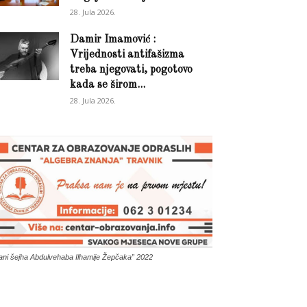
28. Jula 2026.
Damir Imamović :
Vrijednosti antifašizma
treba njegovati, pogotovo
kada se širom...
28. Jula 2026.
ani šejha Abdulvehaba Ilhamije Žepčaka” 2022