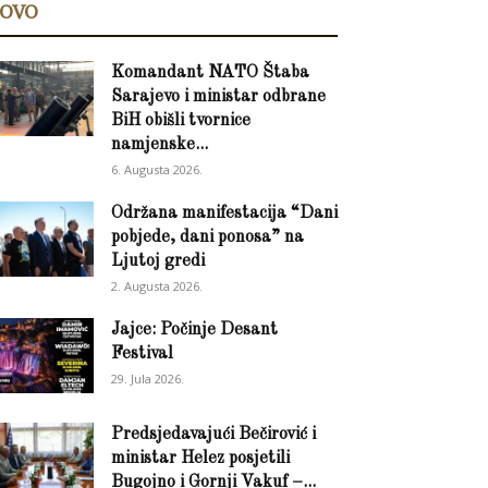
OVO
Komandant NATO Štaba
Sarajevo i ministar odbrane
BiH obišli tvornice
namjenske...
6. Augusta 2026.
Održana manifestacija “Dani
pobjede, dani ponosa” na
Ljutoj gredi
2. Augusta 2026.
Jajce: Počinje Desant
Festival
29. Jula 2026.
Predsjedavajući Bečirović i
ministar Helez posjetili
Bugojno i Gornji Vakuf –...