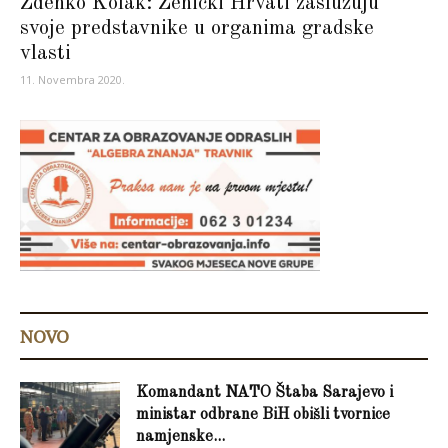
Zdenko Kolak: Zenički Hrvati zaslužuju
svoje predstavnike u organima gradske
vlasti
11. Novembra 2020.
NOVO
Komandant NATO Štaba Sarajevo i
ministar odbrane BiH obišli tvornice
namjenske...