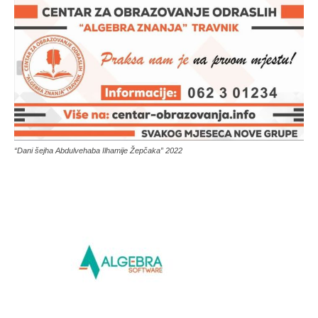
“Dani šejha Abdulvehaba Ilhamije Žepčaka” 2022