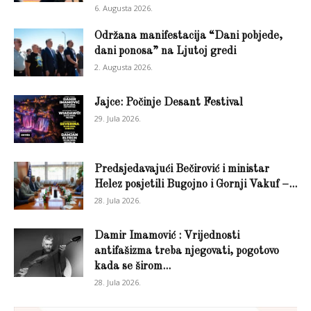
6. Augusta 2026.
Održana manifestacija “Dani pobjede,
dani ponosa” na Ljutoj gredi
2. Augusta 2026.
Jajce: Počinje Desant Festival
29. Jula 2026.
Predsjedavajući Bečirović i ministar
Helez posjetili Bugojno i Gornji Vakuf –...
28. Jula 2026.
Damir Imamović : Vrijednosti
antifašizma treba njegovati, pogotovo
kada se širom...
28. Jula 2026.