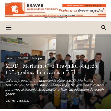
Vijesti
SBK/KSB
Izdvojeno
MDD „Merhamet“ u Travniku obilježio
107. godina djelovanja u BiH
Večeras je posthumno dodjeljena i plaketa MDD „Merhamet“
Travničaninu, Muradifu Kaziću – Lariju koji je bio jedan od inicijatora
ponovnog aktiviranja „Merhameta“ u Travniku početkom devesetih
godina.
26. Februara 2020.