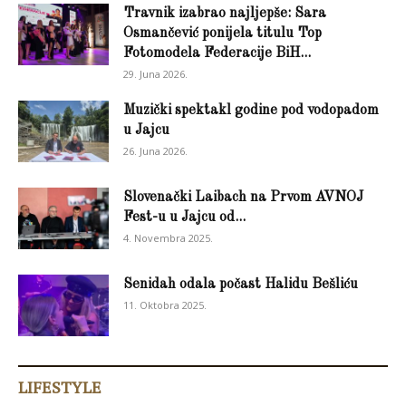
Travnik izabrao najljepše: Sara
Osmančević ponijela titulu Top
Fotomodela Federacije BiH...
29. Juna 2026.
Muzički spektakl godine pod vodopadom
u Jajcu
26. Juna 2026.
Slovenački Laibach na Prvom AVNOJ
Fest-u u Jajcu od...
4. Novembra 2025.
Senidah odala počast Halidu Bešliću
11. Oktobra 2025.
LIFESTYLE