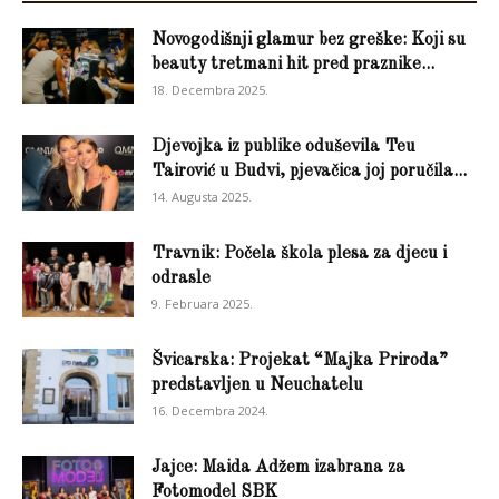
Novogodišnji glamur bez greške: Koji su
beauty tretmani hit pred praznike...
18. Decembra 2025.
Djevojka iz publike oduševila Teu
Tairović u Budvi, pjevačica joj poručila...
14. Augusta 2025.
Travnik: Počela škola plesa za djecu i
odrasle
9. Februara 2025.
Švicarska: Projekat “Majka Priroda”
predstavljen u Neuchatelu
16. Decembra 2024.
Jajce: Maida Adžem izabrana za
Fotomodel SBK