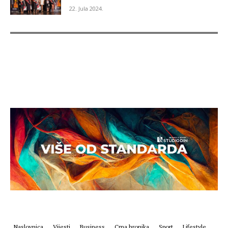
22. Jula 2024.
Naslovnica
Vijesti
Business
Crna hronika
Sport
Lifestyle