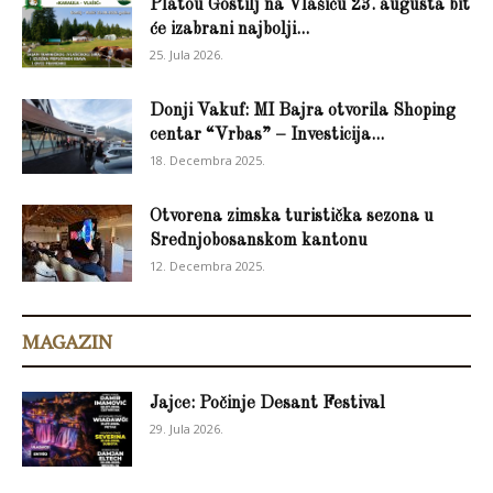
Platou Gostilj na Vlašiću 23. augusta bit
će izabrani najbolji...
25. Jula 2026.
Donji Vakuf: MI Bajra otvorila Shoping
centar “Vrbas” – Investicija...
18. Decembra 2025.
Otvorena zimska turistička sezona u
Srednjobosanskom kantonu
12. Decembra 2025.
MAGAZIN
Jajce: Počinje Desant Festival
29. Jula 2026.